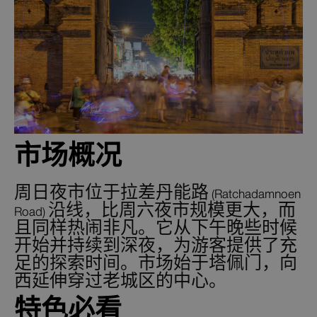
市场概况
周日夜市位于拉差丹能路 (Ratchadamnoen
Road) 沿线，比周六夜市规模更大，而
且同样热闹非凡。它从下午晚些时候
开始并持续到深夜，为游客提供了充
足的探索时间。市场始于塔佩门，向
西延伸穿过老城区的中心。
特色必看