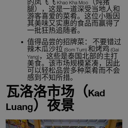
的凤飞飞 Khao Kha Moo（炖猪
腿），这是一道深受当地人和
游客喜爱的菜肴。这位小贩因
其美味又实惠的食品而赢得了
一批狂热追随者。
值得品尝的招牌菜：
不要错过
辣木瓜沙拉 (Som Tum) 和烤鸡 (Gai
Yang)，这些是泰国北部的主打
美食。该市场规模紧凑，因此
可以轻松品尝多种菜肴而不会
感到不知所措。
瓦洛洛市场（Kad
Luang）夜景