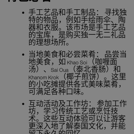
手工艺品和手工制品：
寻找独
特的物品，例如手绘雨伞、陶
器和衣服。该市场是手工艺品
的宝库，是购买独一无二礼品
的理想场所。
当地美食和必尝菜肴：
品尝当
地美食，如 Khao Soi（咖喱面
汤）、Sai Oua（泰北香肠）和
Khanom Krok（椰子煎饼）。这里
的小吃摊提供各式美味菜肴，
可满足各种口味。
互动活动及工作坊：
参加工作
坊，学习传统工艺或烹饪技
术。这些互动体验可以让游客
更深入地了解泰国文化，并能