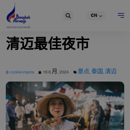
EN
跳
至
Search
CN
TH
内
容
清迈最佳夜市
cookie inspira
16 8 月, 2024
景点
,
泰国
,
清迈