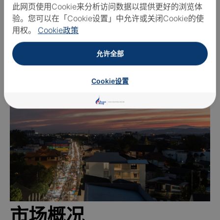
此网页使用Cookie来分析访问数据以提供更好的浏览体
探索周六夜市（瓦
验。您可以在「Cookie设置」中允许或关闭Cookie的使
用权。
Cookie政策
来步行街）
允许全部
Cookie设置
市场概况