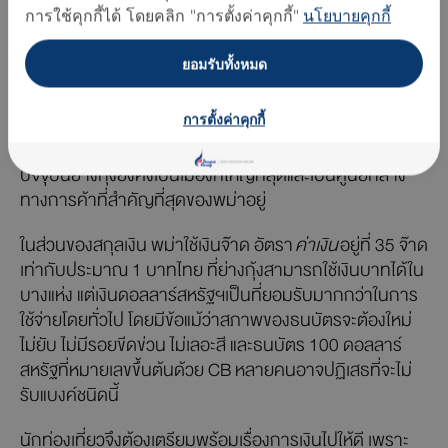
ย่อมมีกฏระเบียบต่างๆที่ค่อนข้างเข้มงวด ลองมาดูเกร็ดน่ารู้
การใช้คุกกี้ได้ โดยคลิก "การตั้งค่าคุกกี้"
นโยบายคุกกี้
ก่อนไปเยือนเมืองย่างกุ้งของพม่ากันดีกว่า
ยอมรับทั้งหมด
ย่างกุ้ง มีชื่อเดิมว่า ร่างกุ้ง หรือ รานกูน ตาม
แผนที่
เป็นเมือง
ที่ตั้งอยู่ตอนกลางของประเทศพม่ามีประชากรกว่า 5 ล้านคน
เกือบทั้งหมดนับถือศาสนาพุทธ นิกายเถรวาท (หินยาน) แต่
การตั้งค่าคุกกี้
เป็นแนวอนุรักษ์นิยมที่เคร่งครัดกว่าชาติอื่นๆในอาเซียน
ปัจจุบันย่างกุ้งยังคงเป็นเมืองที่ใหญ่ที่สุดและเป็นศูนย์กลาง
ทางการค้าที่สำคัญที่สุดของพม่าอยู่
ในส่วนของสกุลเงิน พม่าใช้เงินจ๊าด อัตรา
ค่าเงิน
อยู่ที่ 35 จ๊าด
เท่ากับประมาณ 1 บาทไทย ที่ย่างกุ้งสามารถใช้เงินบาทได้ใน
บางแห่ง แต่เงินดอลลาร์สหรัฐฯเป็นที่ยอมรับมากกว่าในการ
ใช้จ่ายโดยทั่วไป โดยมีข้อแม้ว่าสภาพของธนบัตรจะต้องใหม่
ไม่ยับ ไม่มีรอยขีดข่วน ไม่เลอะสี และธนบัตร 100 ดอลลาร์
สหรัฐที่หมายเลขขึ้นต้นด้วย CB หลายคนอาจปฏิเสธที่จะไม่
รับแบงค์ชนิดนี้
นักท่องเที่ยวจึงต้องเตรียมพร้อมเรื่องการเงินไปให้ดี เพราะ