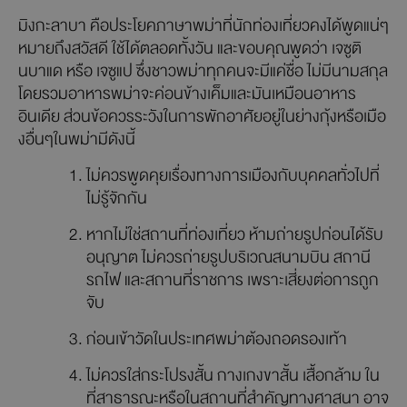
มิงกะลาบา คือประโยคภาษาพม่าที่นักท่องเที่ยวคงได้พูดแน่ๆ
หมายถึงสวัสดี ใช้ได้ตลอดทั้งวัน และขอบคุณพูดว่า เจซูติ
นบาแด หรือ เจซูแป ซึ่งชาวพม่าทุกคนจะมีแค่ชื่อ ไม่มีนามสกุล
โดยรวมอาหารพม่าจะค่อนข้างเค็มและมันเหมือนอาหาร
อินเดีย ส่วนข้อควรระวังในการพักอาศัยอยู่ในย่างกุ้งหรือเมือ
งอื่นๆในพม่ามีดังนี้
ไม่ควรพูดคุยเรื่องทางการเมืองกับบุคคลทั่วไปที่
ไม่รู้จักกัน
หากไม่ใช่สถานที่ท่องเที่ยว ห้ามถ่ายรูปก่อนได้รับ
อนุญาต ไม่ควรถ่ายรูปบริเวณสนามบิน สถานี
รถไฟ และสถานที่ราชการ เพราะเสี่ยงต่อการถูก
จับ
ก่อนเข้าวัดในประเทศพม่าต้องถอดรองเท้า
ไม่ควรใส่กระโปรงสั้น กางเกงขาสั้น เสื้อกล้าม ใน
ที่สาธารณะหรือในสถานที่สำคัญทางศาสนา อาจ