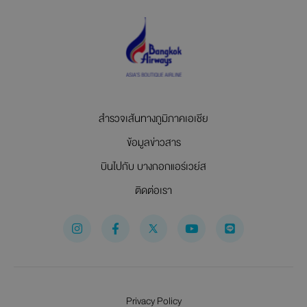
สำรวจเส้นทางภูมิภาคเอเชีย
ข้อมูลข่าวสาร
บินไปกับ บางกอกแอร์เวย์ส
ติดต่อเรา
I
F
Y
n
a
o
s
c
u
t
e
t
a
b
u
g
o
b
r
o
e
Privacy Policy
a
k