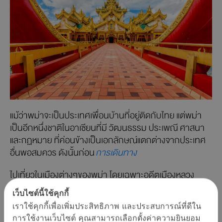
แม้ว่าพม่าจะเป็นประเทศเพื่อนบ้านที่อยู่ติดกับไทย แต่พม่า
เป็นอีกหนึ่งชาติในอาเซียนที่มี วัฒนธรรม ประเพณี ศาสนา
และกฏหมาย ที่ค่อนข้างเป็นเอกลักษณ์แตกต่างจากประเทศ
อื่นพอสมควร ดังนั้นก่อน
การเดินทาง
ไปเที่ยวในเมืองต่างๆของพม่า โดยเฉพาะอดีตเมืองหลวง
อย่าง ย่างกุ้ง ดินแดนแห่งอารยธรรมอันยิ่งใหญ่ ศูนย์กลาง
เว็บไซต์นี้ใช้คุกกี้
ของพระพุทธศาสนาที่สำคัญของภูมิภาคนี้ โดยเป็นแหล่งรวม
เราใช้คุกกี้เพื่อเพิ่มประสิทธิภาพ และประสบการณ์ที่ดีใน
วัด มหาเจดีย์ และโบราณสถานอันทรงคุณค่ามากมาย ซึ่ง
การใช้งานเว็บไซต์ คุณสามารถเลือกตั้งค่าความยินยอม