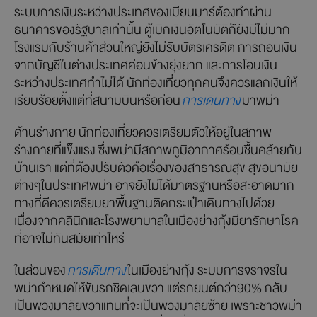
ระบบการเงินระหว่างประเทศของเมียนมาร์ต้องทำผ่าน
ธนาคารของรัฐบาลเท่านั้น ตู้เบิกเงินอัตโนมัติก็ยังมีไม่มาก
โรงแรมกับร้านค้าส่วนใหญ่ยังไม่รับบัตรเครดิต การถอนเงิน
จากบัญชีในต่างประเทศค่อนข้างยุ่งยาก และการโอนเงิน
ระหว่างประเทศทำไม่ได้ นักท่องเที่ยวทุกคนจึงควรแลกเงินให้
เรียบร้อยตั้งแต่ที่สนามบินหรือก่อน
การเดินทาง
มาพม่า
ด้านร่างกาย นักท่องเที่ยวควรเตรียมตัวให้อยู่ในสภาพ
ร่างกายที่แข็งแรง ซึ่งพม่ามีสภาพภูมิอากาศร้อนชื้นคล้ายกับ
บ้านเรา แต่ที่ต้องปรับตัวคือเรื่องของสาธารณสุข สุขอนามัย
ต่างๆในประเทศพม่า อาจยังไม่ได้มาตรฐานหรือสะอาดมาก
ทางที่ดีควรเตรียมยาพื้นฐานติดกระเป๋าเดินทางไปด้วย
เนื่องจากคลินิกและโรงพยาบาลในเมืองย่างกุ้งมียารักษาโรค
ที่อาจไม่ทันสมัยเท่าไหร่
ในส่วนของ
การเดินทาง
ในเมืองย่างกุ้ง ระบบการจราจรใน
พม่ากำหนดให้ขับรถชิดเลนขวา แต่รถยนต์กว่า90% กลับ
เป็นพวงมาลัยขวาแทนที่จะเป็นพวงมาลัยซ้าย เพราะชาวพม่า