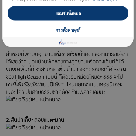
สูงสุดประมาณ 20 องศาเซลเซียส ต่ำสุดเฉลี่ยประมาณ 2
องศาเซลเซียส และอย่าลืมทะเลหมอกในตอนเช้าที่จะทำให้เธอ
ยอมรับทั้งหมด
ฟินสุด ๆ เหมือนป้ายในอุทยานที่บอกว่า เทือกเขาตระหง่าน
อลังการทะเลหมอก โอ้ย นี่แหล่ะความหนาวในฝันที่ฉันอยาก
การตั้งค่าคุกกี้
เจอที่สุด ><
สำหรับที่พักบนอุทยานแห่งชาติห้วยน้ำดัง เธอสามารถเลือก
ได้เลยว่าจะนอนบ้านพักของทางอุทยานหรือกางเต็นท์ก็ได้
จับจองพื้นที่ที่เราสามารถตื่นเช้ามาเจอทะเลหมอกได้เลย ยิ่ง
ช่วง High Season แบบนี้ ก็ต้องรีบหน่อยไหมอะ 555 จะไป
หา
ที่พักเชียงใหม่
แบบนี้ได้จากไหนนอกจากบนดอยนี่แหละ
เนอะ ใครเป็นสายธรรมชาติต้องห้ามพลาดเลยนะ
2.สันป่าเกี๊ยะ ดอยแม่ตะมาน