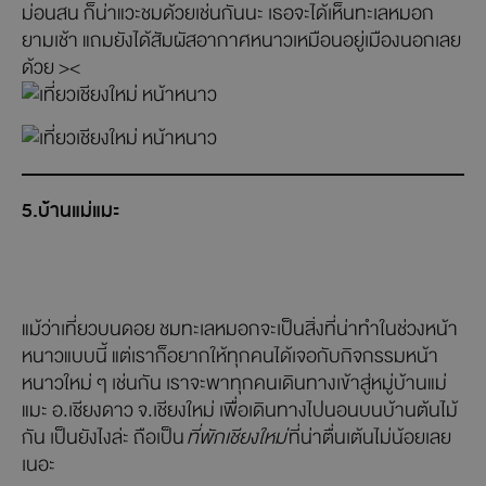
ม่อนสน ก็น่าแวะชมด้วยเช่นกันนะ เธอจะได้เห็นทะเลหมอก
ยามเช้า แถมยังได้สัมผัสอากาศหนาวเหมือนอยู่เมืองนอกเลย
ด้วย ><
5.บ้านแม่แมะ
แม้ว่าเที่ยวบนดอย ชมทะเลหมอกจะเป็นสิ่งที่น่าทำในช่วงหน้า
หนาวแบบนี้ แต่เราก็อยากให้ทุกคนได้เจอกับกิจกรรมหน้า
หนาวใหม่ ๆ เช่นกัน เราจะพาทุกคนเดินทางเข้าสู่หมู่บ้านแม่
แมะ อ.เชียงดาว จ.เชียงใหม่ เพื่อเดินทางไปนอนบนบ้านต้นไม้
กัน เป็นยังไงล่ะ ถือเป็น
ที่พักเชียงใหม่
ที่น่าตื่นเต้นไม่น้อยเลย
เนอะ