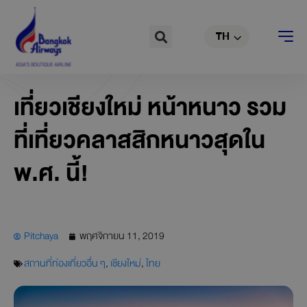
EN
Skip
to
Search
TH
CN
content
เที่ยวเชียงใหม่ หน้าหนาว รวม
ที่เที่ยวคลาสสิกหนาวสุดใน
พ.ศ. นี้!
Pitchaya
พฤศจิกายน 11, 2019
สถานที่ท่องเที่ยวอื่น ๆ
,
เชียงใหม่
,
ไทย