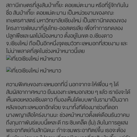
สถานีเกษตรที่สูงสันป่าเกี๊ยะ ดอยแม่ตะมาน หรือที่รู้จักกันใน
ชื่อ สันป่าเกี๊ยะ ดอยแม่ตะมาน เป็นหน่วยงานของคณะ
เกษตรศาสตร์ มหาวิทยาลัยเชียงใหม่ เป็นสถานีทดลองของ
โครงการพัฒนาที่สูงไทย-ออสเตรเลีย เพื่อทำการทดลอง
ปลูกพืชและผลไม้เมืองหนาว ตั้งอยู่ในเขต อ.เชียงดาว
จ.เชียงใหม่ ถือเป็นอีกหนึ่งจุดชมวิวทะเลหมอกที่สวยงาม และ
ไม่น่าพลาดที่สุดในช่วงหน้าหนาวนี้เลย
ความพิเศษของทะเลหมอกที่นี่ นอกจากจะให้เพื่อน ๆ ได้
สัมผัสอากาศหนาว ยืนมองทะเลหมอกสวย ๆ แล้ว เรายังจะได้
เห็นดอยหลวงเชียงดาว ที่มองเห็นได้แบบพาโนรามาเป็นฉาก
หลังของทะเลหมอกอีกด้วย จะมาทั้งทีต้องมาช่วงที่ดอก
นางพญาเสือโคร่งบานนะ ช่วงหน้าหนาวตั้งแต่เดือนธันวาคม
ถึงกุมภาพันธ์แบบนี้แหละดี กระซิบเคล็ด (ไม่) ลับในการดูแสง
พระอาทิตย์กันสักนิดนะ ถ้าจะชมพระอาทิตย์ขึ้น เธอจะต้อง