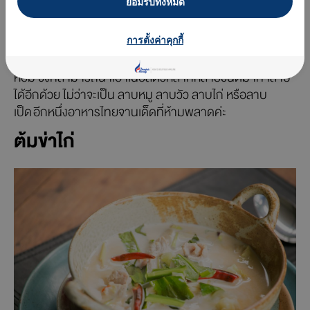
ยอมรับทั้งหมด
ลาบ
เมนูชื่อดังจากภาคตะวันออกเฉียงเหนือของประเทศไทย
ที่มีการนำเอาเนื้อสัตว์มาทำการคลุกเคล้าเข้ากับเครื่องลาบ
การตั้งค่าคุกกี้
อย่าง ข้าวคั่ว, พริกป่น, มะนาว, น้ำปลา, และต้นหอมผักชีหัว
หอม ซึ่งก็สามารถนำเอาเนื้อสัตว์หลากหลายชนิดมาทำลาบ
ได้อีกด้วย ไม่ว่าจะเป็น ลาบหมู ลาบวัว ลาบไก่ หรือลาบ
เป็ด อีกหนึ่งอาหารไทยจานเด็ดที่ห้ามพลาดค่ะ
ต้มข่าไก่