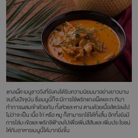
แกงเผ็ด
เมนูชาววังที่ยังคงได้รับความนิยมมาอย่างยาวนาน
จนถึงปัจจุบัน ซึ่งเมนูนี้ก็จะมีการใช้พริกแกงเผ็ดและกะทิมา
ทำการผสมเข้าด้วยกัน ทั้งหัวและหาง ตามด้วยเนื้อสัตว์ลงไป
ไม่ว่าจะเป็น เนื้อ ไก่ หรือ หมู ก็สามารถใช้ได้ทั้งสิ้น อีกทั้งยังมี
การใส่มะเขือและพริกชีฟ้าลงไปเพื่อเพิ่มสีสันและเพิ่มประโยชน์
ให้กับอาหารเมนูนี้ได้มากยิ่งขึ้น