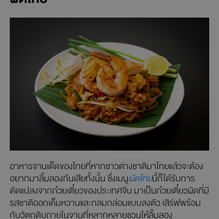
อาหารจานเด็ดของไทยที่หากชาวต่างชาติมาไทยแล้วจะต้อง
อยากมาลิ้มลองกันเสียทั้งนั้น ซึ่งเมนู
ผัดไทย
นี้ก็ได้รับการ
ดัดแปลงจากก๋วยเตี๋ยวของประเทศจีน มาเป็นก๋วยเตี๋ยวผัดที่มี
รสชาติออกเค็มหวานและกลมกล่อมแบบลงตัว เสิร์ฟพร้อม
กับวัตถุดิบภายในจานที่หลากหลายชวนให้ลิ้มลอง