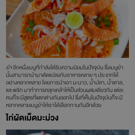
ยำ
อีกหนึ่งเมนูที่กำลังได้รับความนิยมในปัจจุบัน ซึ่งเมนูยำ
นั้นสามารถนำมาดัดแปลงกับอาหารหลาย ๆ ประเภทได้
อย่างหลากหลาย โดยการนำเอา มะนาว, น้ำปลา, น้ำตาล,
และพริก มาทำการคลุกเคล้าให้เป็นส่วนผสมเดียวกัน แต่ละ
คนก็จะมีสูตรที่แตกต่างกันออกไป ซึ่งที่เห็นในปัจจุบันก็จะมี
หลากหลายเมนูยำให้เราได้เลือกทานกันอีกด้วย
ไก่ผัดเม็ดมะม่วง