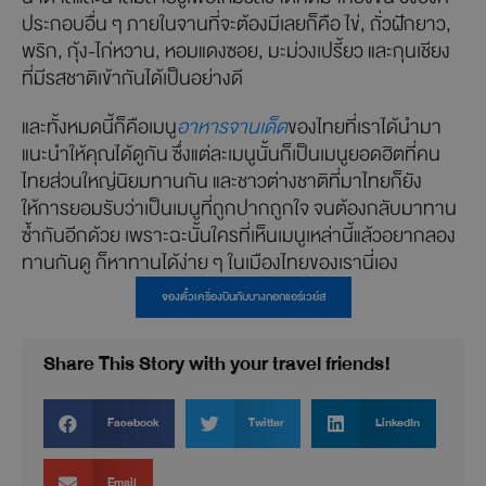
ประกอบอื่น ๆ ภายในจานที่จะต้องมีเลยก็คือ ไข่, ถั่วฝักยาว,
พริก, กุ้ง-ไก่หวาน, หอมแดงซอย, มะม่วงเปรี้ยว และกุนเชียง
ที่มีรสชาติเข้ากันได้เป็นอย่างดี
และทั้งหมดนี้ก็คือเมนู
อาหารจานเด็ด
ของไทยที่เราได้นำมา
แนะนำให้คุณได้ดูกัน ซึ่งแต่ละเมนูนั้นก็เป็นเมนูยอดฮิตที่คน
ไทยส่วนใหญ่นิยมทานกัน และชาวต่างชาติที่มาไทยก็ยัง
ให้การยอมรับว่าเป็นเมนูที่ถูกปากถูกใจ จนต้องกลับมาทาน
ซ้ำกันอีกด้วย เพราะฉะนั้นใครที่เห็นเมนูเหล่านี้แล้วอยากลอง
ทานกันดู ก็หาทานได้ง่าย ๆ ในเมืองไทยของเรานี่เอง
จองตั๋วเครื่องบินกับบางกอกแอร์เวย์ส
Share This Story with your travel friends!
Facebook
Twitter
LinkedIn
Email