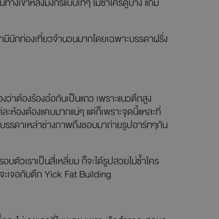
นทางเขาหลังมังกรแบบเท่ๆ ไม่ซ้ำใครดูบ้าง แถม
นว่ามีนักท่องเที่ยวจำนวนมากโดยเฉพาะบรรดาฝรั่ง
องว่าต้องร้องอ๋อกันเป็นแถว เพราะแนวตึกสูง
ละห้องต้องแคบมากแน่ๆ แต่ก็เพราะจุดนี้แหละที่
ทำไมบรรดาเหล่าช่างภาพถึงชอบมาถ่ายรูปอาร์ทๆกัน
อบตัวเราเป็นสี่เหลี่ยม ก็จะได้รูปสวยไม่ซ้ำใคร
็จะเจอกับตึก Yick Fat Building