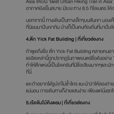
Asia ให้เป็น ‘Best Urban Hiking Trail in Asia
อากาศยังเย็นสบาย มีระยะทาง 8.5 กิโลเมตร ให้
นอกจากนี้ ทางเดินเป็นทางเล็กๆบนสันเขา มองเห็น
ที่นิยมมาปีนเขากัน บ้างก็เป็นคนท้องถิ่นที่มาป
4.ตึก Yick Fat Building | ที่เที่ยวฮ่องกง
ถ้าพูดถึงชื่อ ตึก Yick Fat Building หลายคนอาจ
แออัดเหล่านี้ถูกปรากฏในภาพยนตร์ชื่อดังอย่าง T
ทำให้ตึกแห่งนี้เป็นโลเคชันที่มีชื่อเสียงมากๆแ
ที่นี่
และถ้าอยากได้รูปเก๋ไม่ซ้ำใคร แนะนำว่าให้ลองถ่าย
แน่นอน การเดินทางก็ง่ายแสนง่าย เพียงแค่นั่งร
5.เรือจัมโบ้คิงดอม
| ที่เที่ยวฮ่องกง