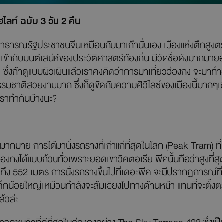
ฮไลท์ ฉบับ 3 วัน 2 คืน
สาธารณรัฐประชาชนจีนเหมือนกับมาเก๊านั่นเอง เมืองแห่งตึกสูงต
ากับมนต์เสน่ห์ของประวัติศาสตร์ท้องถิ่น มีวัดชื่อดังมากมาย
่ ซึ่งถ้าดูแบบผิวเผินแล้วเราคงคิดว่าการมาเที่ยวฮ่องกง จะม
ธรรมชาติสวยงามมาก ซึ่งก็ดูขัดกับความศิวิไลซ์ของเมืองนี้มากๆเช่
้เราทำกันบ้างนะ?
ามากมาย การได้มานั่งรถรางที่เก่าแก่ที่สุดในโลก (Peak Tram) ที่
ฮ่องกงได้แบบถ้วนทั่วเพราะยอดเขาวิคตอเรีย พีคนั้นถือว่าสูงที่
ง 552 เมตร การนั่งรถรางขึ้นไปที่เดอะพีค จะมีปรากฏการณ์ที่แ
ตึกน้อยใหญ่เหมือนกำลังจะล้มเอียงไปทางด้านหน้า แทนที่จะตั้งตร
ล้วล่ะ