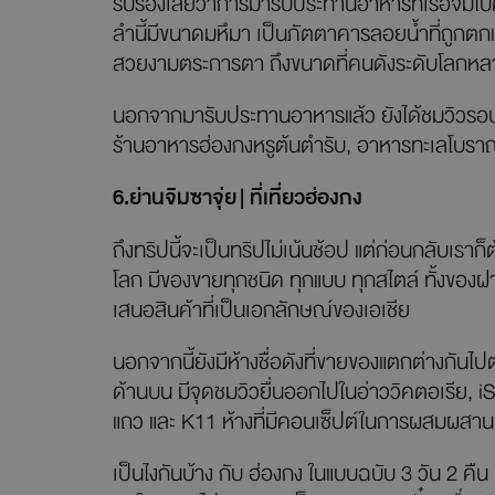
รับรองเลยว่าการมารับประทานอาหารที่เรือจัมโ
ลำนี้มีขนาดมหึมา เป็นภัตตาคารลอยน้ำที่ถูกต
สวยงามตระการตา ถึงขนาดที่คนดังระดับโลกหลา
นอกจากมารับประทานอาหารแล้ว ยังได้ชมวิวรอบๆอ่
ร้านอาหารฮ่องกงหรูต้นตำรับ, อาหารทะเลโบรา
6.ย่านจิมซาจุ่ย
| ที่เที่ยวฮ่องกง
ถึงทริปนี้จะเป็นทริปไม่เน้นช้อป แต่ก่อนกลับเราก
โลก มีของขายทุกชนิด ทุกแบบ ทุกสไตล์ ทั้งของฝ
เสนอสินค้าที่เป็นเอกลักษณ์ของเอเชีย
นอกจากนี้ยังมีห้างชื่อดังที่ขายของแตกต่างกันไป
ด้านบน มีจุดชมวิวยื่นออกไปในอ่าววิคตอเรีย, i
แถว และ K11 ห้างที่มีคอนเซ็ปต์ในการผสมผสา
เป็นไงกันบ้าง กับ ฮ่องกง ในแบบฉบับ 3 วัน 2 คืน