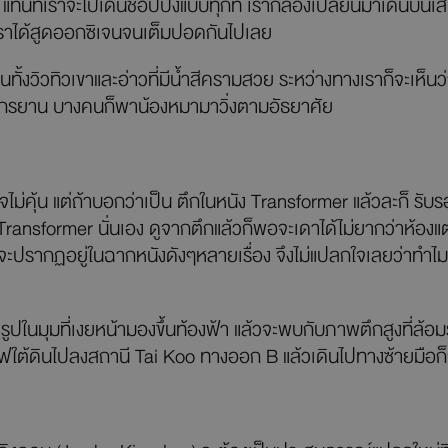
’ แทนที่เราจะไปเดินชอปปิงแบบทุกที เราก็ลองเปลี่ยนมาเดินบนเส้
เราได้สูดออกซิเจนจนเต็มปอดกันไปเลย
ทั้งวิวทิวเขาและอ่าวที่มีน้ำสีครามสวย ระหว่างทางเราก็จะเห็
ั่นจักรยาน บางคนก็พาน้องหมามาวิ่งตามอัธยาศัย
ไม่คุ้น แต่ถ้าบอกว่าเป็น ตึกในหนัง Transformer แล้วละก็ รับร
ransformer นั่นเอง ดูจากตึกแล้วก็พอจะเดาได้ไม่ยากว่าห้องแต่
ละมักจะปรากฏอยู่ในฉากหนังดังๆหลายเรื่อง จึงไม่แปลกใจเลยว่า
รูปในมุมที่เงยหน้ามองขึ้นท้องฟ้า แล้วจะพบกับภาพตึกสูงที่ล้อมร
ถไฟใต้ดินไปลงสถานี Tai Koo ทางออก B แล้วเดินไปทางซ้ายมือก