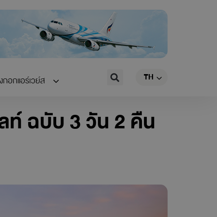
EN
Search
TH
CN
างกอกแอร์เวย์ส
ลท์ ฉบับ 3 วัน 2 คืน