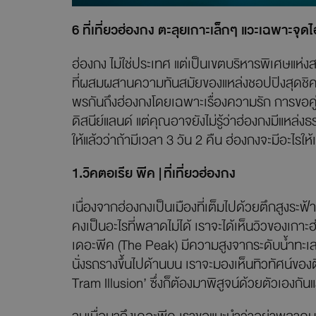
6 ที่เที่ยวฮ่องกง ตะลุยเกาะเล็กๆ แวะเฉพาะจุดไ
ฮ่องกง ไม่ใช่ประเทศ แต่เป็นเขตบริหารพิเศษแห่ง
ที่ผสมผสานความทันสมัยของแหล่งชอปปิงสุดชิคเข้
พรกันถึงฮ่องกงโดยเฉพาะเรื่องความรัก การขอคู
ดิสนีย์แลนด์ แต่คุณอาจยังไม่รู้ว่าฮ่องกงมีแหล่ง
ให้แล้วว่าถ้ามีเวลา 3 วัน 2 คืน ฮ่องกงจะมีอะไรให
1.
วิคตอเรีย พีค |
ที่เที่ยวฮ่องกง
เนื่องจากฮ่องกงเป็นเมืองที่เต็มไปด้วยตึกสูงระฟ้
คงเป็นอะไรที่พลาดไม่ได้ เราจะได้เห็นวิวของเกาะ
เดอะพีค (The Peak) มีความสูงจากระดับน้ำทะเลถึ
นั่งรถรางขึ้นไปด้านบน เราจะมองเห็นทิวทัศน์ของ
Tram Illusion’ ซึ่งก็ต้องมาพิสูจน์ด้วยตัวเองกันแ