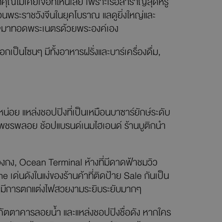
คุณไม่เคยเจอที่ไหนเลย เพราะเรือสำราญสุดหรู
นพระราชวังจีนในยุคโบราณ แลดูยิ่งใหญ่และ
ด็จมาทอดพระเนตรด้วยพระองค์เอง
็นโซนๆ มีทั้งอาหารฝรั่งและบาร์เครื่องดื่ม,
กหน่อย แหล่งชอปปิงที่เป็นเหมือนบาซาร์ยักษ์ระดับ
ละเพชรพลอย ช้อปแบรนด์เนมไฮเอนด์ ร้านบูติกนำ
ฮ่องกง, Ocean Terminal ห้างที่มีดาดฟ้าชมวิว
เด่นดังในแง่ของร้านค้าที่ติดป้าย Sale กันเป็น
นจะมีการตกแต่งไฟสวยงามระยิบระยับมากๆ
ลัง ภัตตาคารลอยน้ำ และแหล่งชอปปิงชื่อดัง หากใคร