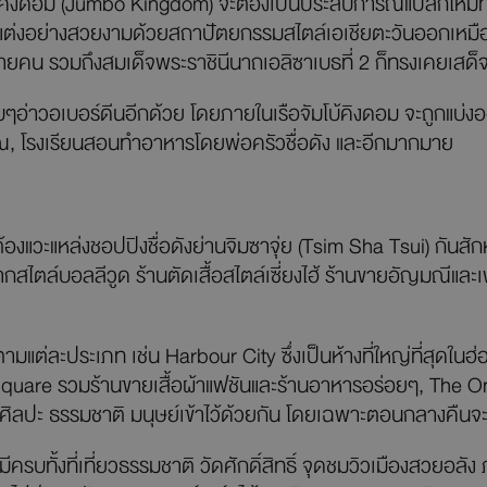
บ้คิงดอม (Jumbo Kingdom) จะต้องเป็นประสบการณ์แปลกใหม่ที่
กแต่งอย่างสวยงามด้วยสถาปัตยกรรมสไตล์เอเชียตะวันออกเหมือ
ยคน รวมถึงสมเด็จพระราชินีนาถเอลิซาเบธที่ 2 ก็ทรงเคยเส
าวอเบอร์ดีนอีกด้วย โดยภายในเรือจัมโบ้คิงดอม จะถูกแบ่งออกเป
ณ, โรงเรียนสอนทำอาหารโดยพ่อครัวชื่อดัง และอีกมากมาย
็ต้องแวะแหล่งชอปปิงชื่อดังย่านจิมซาจุ่ย (Tsim Sha Tsui) กันสั
ากสไตล์บอลลีวูด ร้านตัดเสื้อสไตล์เซี่ยงไฮ้ ร้านขายอัญมณีแ
ตามแต่ละประเภท เช่น Harbour City ซึ่งเป็นห้างที่ใหญ่ที่สุดใน
Square รวมร้านขายเสื้อผ้าแฟชันและร้านอาหารอร่อยๆ, The One 
นศิลปะ ธรรมชาติ มนุษย์เข้าไว้ด้วยกัน โดยเฉพาะตอนกลางคื
 มีครบทั้งที่เที่ยวธรรมชาติ วัดศักดิ์สิทธิ์ จุดชมวิวเมืองสวยอ