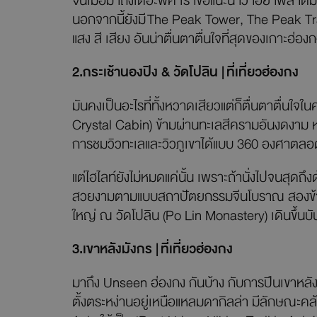
จนเมื่อมาถึงเดอะพีค เราขอแนะนำว่าอย่าพลาดมาจุ
นอกจากนี้ยังมี The Peak Tower, The Peak Tr
แสง สี เสียง อันน่าตื่นตาตื่นใจที่สุดของเกาะฮ่องก
2.กระเช้า
นองปิง & วัดโปลิน |
ที่เที่ยวฮ่องกง
มันคงเป็นอะไรที่ทั้งหวาดเสียวแต่ก็ตื่นตาตื่นใจ
Crystal Cabin) ข้ามผ่านทะเลสีครามอันงดงาม หล
การชมวิวทะเลและวิวภูเขาได้แบบ 360 องศาตลอด
แต่ไฮไลท์ยังไม่หมดแค่นั้น เพราะถ้านั่งไปจนสุดถึงด
สวยงามตามแบบสถาปัตยกรรมจีนโบราณ สองข้างทางเต
ใหญ่ ณ วัดโปลิน (Po Lin Monastery) เดินขึ้นบ
3.เขา
หลังมังกร |
ที่เที่ยวฮ่องกง
มาถึง Unseen ฮ่องกง กันบ้าง กับการปีนเขาหลัง
ตั้งตระหง่านอยู่เหนือแหลมดากิลล่า มีลักษณะคล้