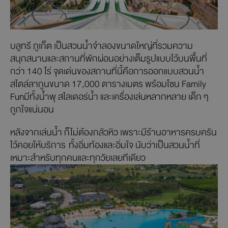
บลูทรี ภูเก็ต เป็นสวนน้ำจำลองขนาดใหญ่ที่รวมความ
สนุกสนานและสถานที่พักผ่อนอย่างเต็มรูปแบบไว้บนพื้นที่
กว่า 140 ไร่ จุดเด่นของสถานที่นี้คือการออกแบบสวนน้ำ
สไตล์ลากูนขนาด 17,000 ตารางเมตร พร้อมโซน Family
Funมีทั้งน้ำพุ สไลเดอร์น้ำ และเครื่องเล่นหลากหลาย เด็ก ๆ
ถูกใจแน่นอน
หลังจากเล่นน้ำ ก็ไม่ต้องกลัวหิว เพราะมีร้านอาหารครบครัน
ไว้คอยให้บริการ ทั้งอิ่มท้องและอิ่มใจ นับว่าเป็นสวนน้ำที่
เหมาะสำหรับทุกคนและทุกวัยเลยทีเดียว