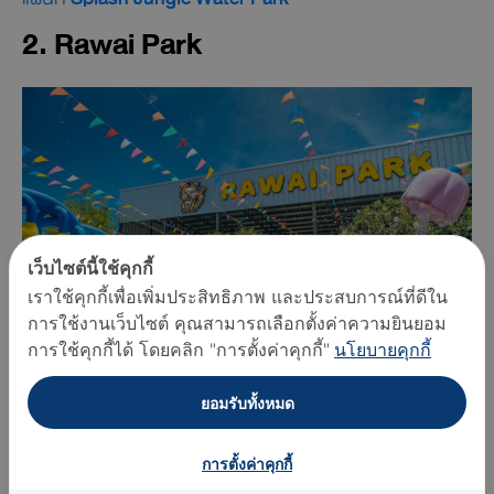
2. Rawai Park
เว็บไซต์นี้ใช้คุกกี้
เราใช้คุกกี้เพื่อเพิ่มประสิทธิภาพ และประสบการณ์ที่ดีใน
การใช้งานเว็บไซต์ คุณสามารถเลือกตั้งค่าความยินยอม
การใช้คุกกี้ได้ โดยคลิก "การตั้งค่าคุกกี้"
นโยบายคุกกี้
ยอมรับทั้งหมด
อีกหนึ่งสวนน้ำที่ออกแบบสำหรับเด็กโดยเฉพาะทั้งสระน้ำตื้น
สนามเด็กเล่นในน้ำ สไลเดอร์เด็ก และอุโมงสไลเดอร์ หากเล่น
การตั้งค่าคุกกี้
กันจนเหนื่อย ก็สามารถนั่งพักกันได้ใต้โดมเห็ด ด้วยดีไซน์ของ