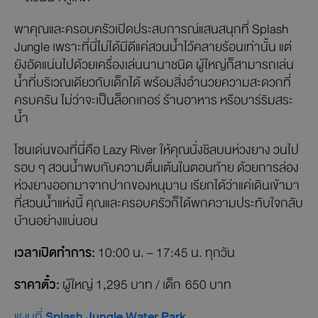
พาคุณและครอบครัวเปิดประสบการณ์แสนสนุกที่ Splash
Jungle เพราะที่นี่ไม่ได้มีดีแค่สวนน้ำไว้คลายร้อนเท่านั้น แต่
ยังอัดแน่นไปด้วยเครื่องเล่นนานาชนิด ผู้ใหญ่ก็สามารถเล่น
น้ำที่บริเวณเดียวกับเด็กได้ พร้อมสิ่งอำนวยความสะดวกที่
ครบครัน ไม่ว่าจะเป็นล็อกเกอร์ ร้านอาหาร หรือบาร์ริมสระ
น้ำ
โซนเด่นของที่นี่คือ Lazy River ให้คุณนั่งชิลบนห่วงยาง วนไป
รอบ ๆ สวนน้ำพบกับความตื่นเต้นในตอนท้าย ด้วยการล่อง
ห่วงยางออกมาจากปากของหนุมาน เรียกได้ว่าแค่เดินเข้ามา
ที่สวนน้ำแห่งนี้ คุณและครอบครัวก็ได้พกความประทับใจกลับ
บ้านอย่างแน่นอน
เวลาเปิดทำการ:
10:00 น. – 17:45 น. ทุกวัน
ราคาตั๋ว:
ผู้ใหญ่ 1,295 บาท / เด็ก 650 บาท
แผนที่
Splash Jungle Water Park