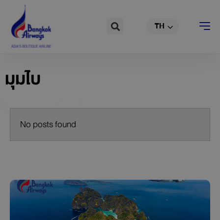
Skip
EN
to
Search
TH
CN
content
มุมไบ
No posts found