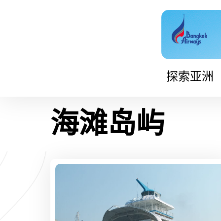
跳
至
内
容
探索亚洲
海滩岛屿