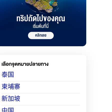
เลือกจุดหมายปลายทาง
泰国
柬埔寨
新加坡
中国