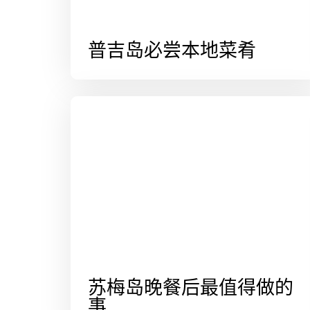
普吉岛必尝本地菜肴
苏梅岛晚餐后最值得做的
事