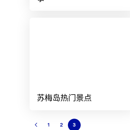
苏梅岛热门景点
1
2
3