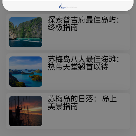
探索普吉府最佳岛屿：
终极指南
苏梅岛八大最佳海滩：
热带天堂翘首以待
苏梅岛的日落： 岛上
美景指南