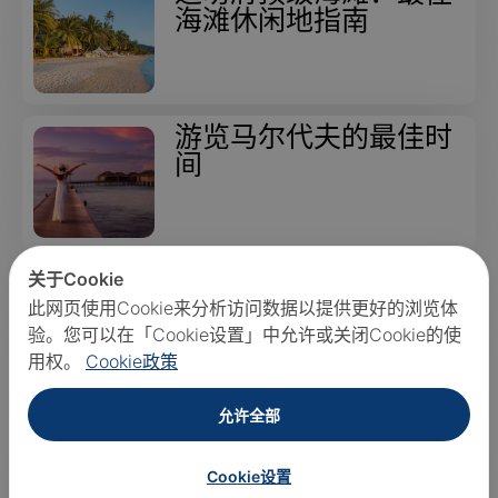
海滩休闲地指南
游览马尔代夫的最佳时
间
关于Cookie
普吉岛日落最佳观景点
- 终极指南
此网页使用Cookie来分析访问数据以提供更好的浏览体
验。您可以在「Cookie设置」中允许或关闭Cookie的使
用权。
Cookie政策
允许全部
终极旅行指南：普吉最
佳旅游时间
Cookie设置