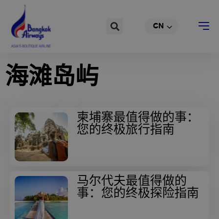
跳
EN
至
Search
CN
TH
内
容
海滩岛屿
柬埔寨最值得做的事：
您的终极旅行指南
马尔代夫最值得做的
事：您的终极探险指南