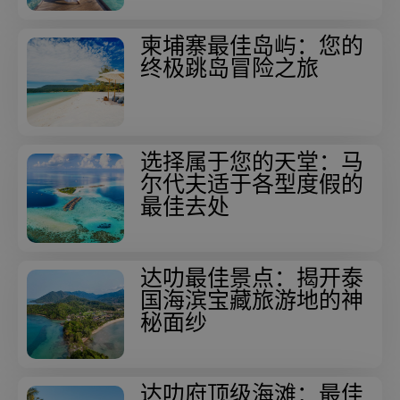
柬埔寨最佳岛屿：您的
终极跳岛冒险之旅
选择属于您的天堂：马
尔代夫适于各型度假的
最佳去处
达叻最佳景点：揭开泰
国海滨宝藏旅游地的神
秘面纱
达叻府顶级海滩：最佳