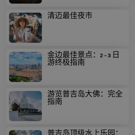
清迈最佳夜市
金边最佳景点：2 - 3 日
游终极指南
游览普吉岛大佛：完全
指南
普吉岛顶级水上乐园：