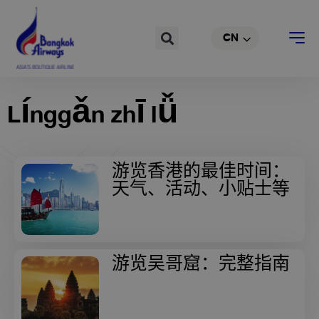
跳
EN
至
Search
CN
TH
内
容
Línggǎn zhī lǚ
游览香港的最佳时间：
天气、活动、小贴士等
游览吴哥窟：完整指南