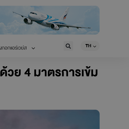
EN
Search
TH
CN
างกอกแอร์เวย์ส
ิดด้วย 4 มาตรการเข้ม