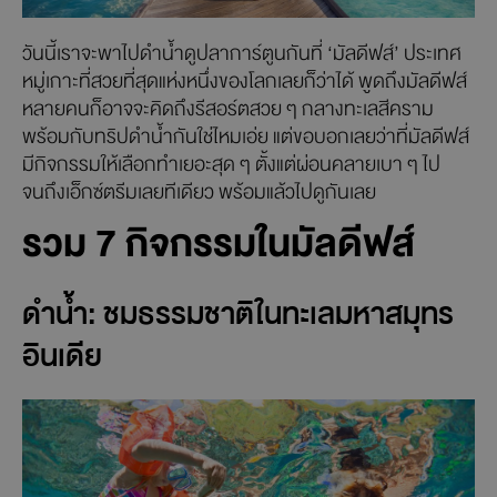
วันนี้เราจะพาไปดำน้ำดูปลาการ์ตูนกันที่ ‘มัลดีฟส์’ ประเทศ
หมู่เกาะที่สวยที่สุดแห่งหนึ่งของโลกเลยก็ว่าได้ พูดถึงมัลดีฟส์
หลายคนก็อาจจะคิดถึงรีสอร์ตสวย ๆ กลางทะเลสีคราม
พร้อมกับทริปดำน้ำกันใช่ไหมเอ่ย แต่ขอบอกเลยว่าที่มัลดีฟส์
มีกิจกรรมให้เลือกทำเยอะสุด ๆ ตั้งแต่ผ่อนคลายเบา ๆ ไป
จนถึงเอ็กซ์ตรีมเลยทีเดียว พร้อมแล้วไปดูกันเลย
รวม 7 กิจกรรมในมัลดีฟส์
ดำน้ำ: ชมธรรมชาติในทะเลมหาสมุทร
อินเดีย