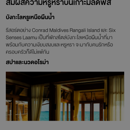
สัมผัสความหรูหราบนเกาะมัลดีฟส์
บังกะโลหรูเหนือผืนน้ำ
รีสอร์ตอย่าง Conrad Maldives Rangali Island และ Six
Senses Laamu เป็นที่พักสไตล์บังกะโลเหนือผืนน้ำที่มา
พร้อมกับความเงียบสงบและหรูหรา จะมากับคนรักหรือ
ครอบครัวก็ดีไม่แพ้กัน
สปาและนวดอโรม่า