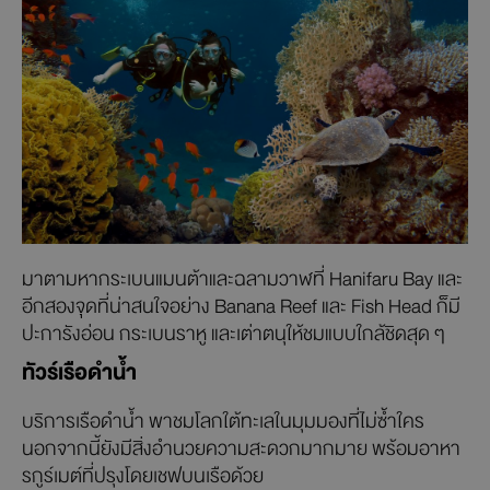
มาตามหากระเบนแมนต้าและฉลามวาฬที่ Hanifaru Bay และ
อีกสองจุดที่น่าสนใจอย่าง Banana Reef และ Fish Head ก็มี
ปะการังอ่อน กระเบนราหู และเต่าตนุให้ชมแบบใกล้ชิดสุด ๆ
ทัวร์เรือดำน้ำ
บริการเรือดำน้ำ พาชมโลกใต้ทะเลในมุมมองที่ไม่ซ้ำใคร
นอกจากนี้ยังมีสิ่งอำนวยความสะดวกมากมาย พร้อม​​อาหา
รกูร์เมต์ที่ปรุงโดยเชฟบนเรือด้วย