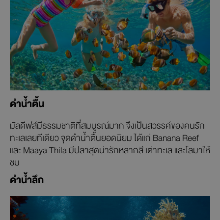
ดำน้ำตื้น
มัลดีฟส์มีธรรมชาติที่สมบูรณ์มาก จึงเป็นสวรรค์ของคนรัก
ทะเลเลยทีเดียว จุดดำน้ำตื้นยอดนิยม ได้แก่ Banana Reef
และ Maaya Thila มีปลาสุดน่ารักหลากสี เต่าทะเล และโลมาให้
ชม
ดำน้ำลึก