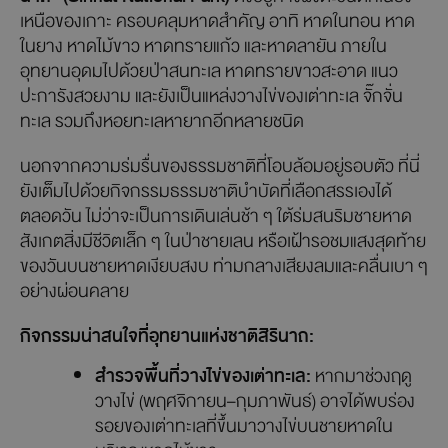
และคลายร้อน
2. อุทยานแห่งชาติสิรินาถ
สัมผัสอีกหนึ่งมนต์เสน่ห์ของภูเก็ตที่
“อุทยานแห่งชาติสิริ
นาถ” (Sirinat National Park)
ตั้งอยู่ทางฝั่งตะวันตกเฉียง
เหนือของเกาะ ครอบคลุมหาดสำคัญ อาทิ หาดในทอน หาด
ในยาง หาดไม้ขาว หาดทรายแก้ว และหาดลายัน ภายใน
อุทยานอุดมไปด้วยป่าสนทะเล หาดทรายขาวสะอาด แนว
ปะการังสวยงาม และยังเป็นแหล่งวางไข่ของเต่าทะเล จั๊กจั่น
ทะเล รวมถึงหอยทะเลหายากอีกหลายชนิด
นอกจากความร่มรื่นของธรรมชาติที่โอบล้อมอยู่รอบตัว ที่นี่
ยังเต็มไปด้วยกิจกรรมธรรมชาติบำบัดที่เลือกสรรเองได้
ตลอดวัน ไม่ว่าจะเป็นการเดินเล่นช้า ๆ ใต้ร่มสนริมชายหาด
สังเกตสิ่งมีชีวิตเล็ก ๆ ในป่าชายเลน หรือเฝ้ารอชมแสงสุดท้าย