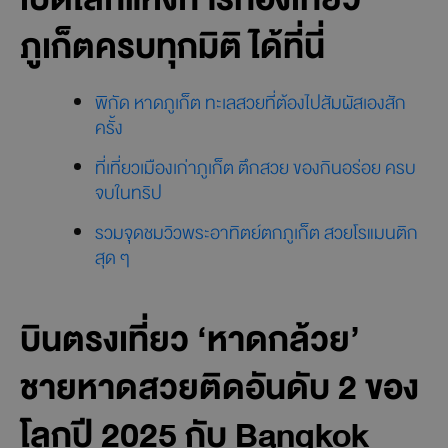
เป็นช่วงฤดูหนาวของหาดกล้วยและเป็นช่วง High Season
โดยอุณหภูมิเฉลี่ยอยู่ที่ประมาณ 27.3-28.6 องศาเซลเซียส
นักท่องเที่ยวมักนิยมเที่ยวช่วงนี้ ได้บรรยากาศครึกครื้น และ
อากาศดี เย็นสบาย ไม่มีฝนตกหนัก แต่อาจต้องแพลนและจอง
บริการต่างๆ ล่วงหน้า เนื่องจากเป็นช่วงที่ราคาที่พักและทริ
ปกิจกรรม อาจปรับราคาสูงขึ้น
เปิดโลกแห่งการท่องเที่ยว
ภูเก็ตครบทุกมิติ ได้ที่นี่
พิกัด หาดภูเก็ต ทะเลสวยที่ต้องไปสัมผัสเองสัก
ครั้ง
ที่เที่ยวเมืองเก่าภูเก็ต ตึกสวย ของกินอร่อย ครบ
จบในทริป
รวมจุดชมวิวพระอาทิตย์ตกภูเก็ต สวยโรแมนติก