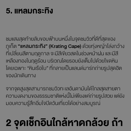
ใกล้ชิด
เล่นซิปไลน์:
สำหรับผู้ที่ชื่นชอบความท้าทาย
สามารถสัมผัสประสบการณ์การโหนซิปไลน์เหนือ
พื้นที่สีเขียวของชายหาด
บานานา สวิง:
ชิงช้าริมหน้าผาที่กลายเป็นจุด
ถ่ายรูปสุดเอ็กซ์คลูซีฟ พร้อมวิวทะเลเบื้องหลังที่
สวยจนต้องหยุดหายใจ
5. แหลมกระทิง
ชมแสงสุดท้ายลับขอบฟ้าบนหนึ่งในจุดชมวิวที่ดีที่สุดของ
ภูเก็ต
“แหลมกระทิง” (Krating Cape)
ด้วยทุ่งหญ้าโล่งกว้าง
ที่เปลี่ยนสีตามฤดูกาล จะมีสีเขียวสดในช่วงหน้าฝน และมีสี
เหลืองทองในฤดูร้อน บริเวณโดยรอบยังเต็มไปด้วยโขดหิน
โดยเฉพาะ “หินเรือใบ” ที่กลายเป็นแลนด์มาร์กถ่ายรูปสุดฮิต