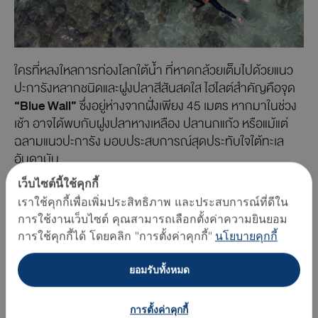
ใครที่หลงใหลการท่องโลกใต้น้ำ ที่หาดกล้วยเต็มไปด้วยแนว
ปะการังหลากชนิดและฝูงปลาสีสันสดใส ไฮไลต์สำคัญคือจุด
“Blue Wall”
ซึ่งอยู่ห่างจากฝั่งเพียง 45 เมตร หากมาในช่วง
เช้า อาจได้พบกับฝูงปลาหางเหลือง ปลานกแก้ว หรือแม้แต่
ฉลามแนวปะการัง มอบประสบการณ์สุดประทับใจใต้ทะเล
อันดามัน
เว็บไซต์นี้ใช้คุกกี้
ช่วงเวลาที่แนะนำให้ดำน้ำตื้นคือระหว่าง 7.00–9.00 น.
เราใช้คุกกี้เพื่อเพิ่มประสิทธิภาพ และประสบการณ์ที่ดีใน
เพราะเป็นช่วงเวลาที่มีโอกาสพบสัตว์ทะเลหลากชนิดมาก
การใช้งานเว็บไซต์ คุณสามารถเลือกตั้งค่าความยินยอม
ที่สุด อีกทั้งยังหลีกเลี่ยงแสงแดดแรงในช่วงกลางวันได้อีกด้วย
การใช้คุกกี้ได้ โดยคลิก "การตั้งค่าคุกกี้"
นโยบายคุกกี้
ยอมรับทั้งหมด
การตั้งค่าคุกกี้