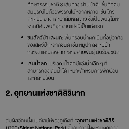
ใหญ่ในเขตป่าสงวนแห่งชาติเขาพระแทว สายน้ำไหลลดหลั่นลง
มาตามชั้นหินสูงประมาณ 20 เมตร ก่อนจะรวมตัวกันเป็นแอ่ง
น้ำเล็ก ๆ เหมาะแก่การลงเล่นหรือแค่นั่งแช่เท้า พักใจ
ท่ามกลางป่าดิบชื้นสีเขียวขจี ที่โอบล้อมทุกมุมของพื้นที่รอบ
น้ำตกไว้อย่างร่มรื่น เงียบสงบ และผ่อนคลาย
กิจกรรมน่าสนใจที่น้ำตกโตนไทร:
เดินป่าศึกษาธรรมชาติ:
มีเส้นทางเดินเท้าเพื่อ
ศึกษาธรรมชาติ 3 เส้นทาง ผ่านป่าดิบชื้นที่อุดม
สมบูรณ์ไปด้วยพรรณไม้หลากหลาย เช่น ไทร
ตะเคียน ยาง และปาล์มหลังขาว ซึ่งเป็นพันธุ์ไม้หา
ยากที่ค้นพบที่อุทยานแห่งนี้เป็นแห่งแรก
ชมสัตว์ป่าและนก:
พื้นที่รอบน้ำตกเป็นที่อยู่อาศัย
ของสัตว์ป่าหลากชนิด เช่น หมูป่า ลิง หมีป่า
กระจง และนกหลากหลายสายพันธุ์ นับร้อยชนิด
เล่นน้ำตก:
บริเวณน้ำตกมีแอ่งน้ำเล็ก ๆ ที่
สามารถลงเล่นน้ำได้ เหมาะสำหรับการพักผ่อน