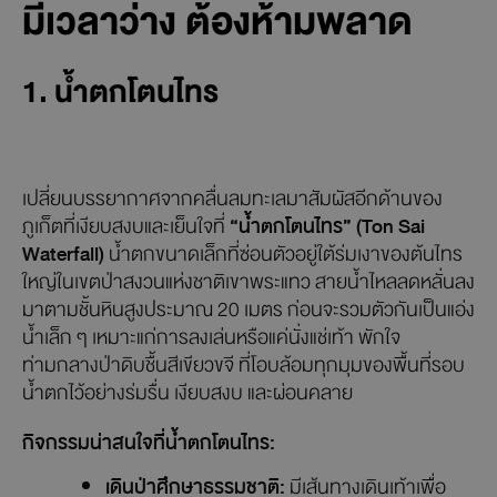
ของนักเดินทาง
จากจุดสูงสุดสามารถชมวิวทะเลอันดามันได้ไกลสุดสายตา
ความงดงามของธรรมชาติแห่งนี้ไม่เพียงแค่ถ่ายรูปสวย แต่ยัง
มอบความรู้สึกอิ่มใจปิดวันเที่ยวได้อย่างสมบูรณ์
2 จุดเช็กอินใกล้หาดกล้วย ถ้า
มีเวลาว่าง ต้องห้ามพลาด
1. น้ำตกโตนไทร
เปลี่ยนบรรยากาศจากคลื่นลมทะเลมาสัมผัสอีกด้านของ
ภูเก็ตที่เงียบสงบและเย็นใจที่
“น้ำตกโตนไทร” (Ton Sai
Waterfall)
น้ำตกขนาดเล็กที่ซ่อนตัวอยู่ใต้ร่มเงาของต้นไทร