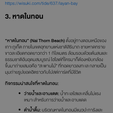
ๆ แห่งนี้ยังคงความเป็นธรรมชาติไว้ได้อย่างสมบูรณ์ มีต้นไม้
เขียวชอุ่ม ชายหาดเงียบสงบ น้ำทะเลตื้นและใสจนเห็นผืนทราย
ด้านล่าง และบรรยากาศร่มรื่นเหมาะแก่การพักผ่อน เช่น เดิน
เล่นรอบเกาะ ชมวิวทะเล หรือถ่ายภาพมุมสวยของหาดลายัน
และเกาะกะลาไว้เป็นความทรงจำ
*สำหรับใครที่สนใจข้ามไปเดินเล่นแบบชิล ๆ บนเกาะกะลา
สามารถตรวจสอบช่วงเวลาน้ำลดได้ที่
https://wisuki.com/tide/637/layan-bay
3. หาดในทอน
“หาดในทอน” (Nai Thorn Beach)
ตั้งอยู่ทางตอนเหนือของ
เกาะภูเก็ต ภายในเขตอุทยานแห่งชาติสิรินาถ ชายหาดทราย
ขาวละเอียดทอดยาวกว่า 1 กิโลเมตร ล้อมรอบด้วยต้นสนและ
ธรรมชาติอันอุดมสมบูรณ์ ไฮไลต์ที่ใครมาก็ต้องหยิบกล้อง