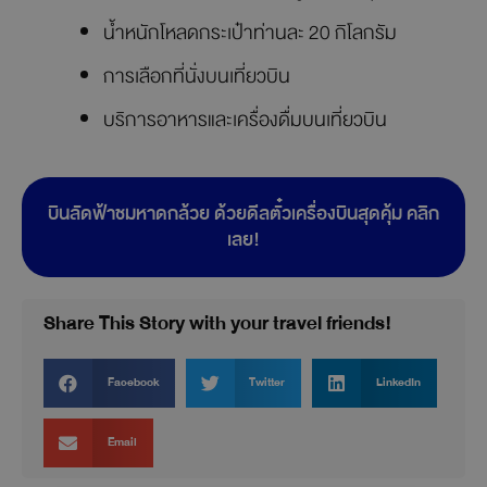
หลายให้เลือกเติมเต็มตลอดวันพักผ่อน ท่ามกลาง
บรรยากาศงดงามของธรรมชาติ สัมผัสเสน่ห์อันเงียบสงบ
ของหาดกล้วย ภูเก็ต
หนึ่งในชายหาดที่สวยที่สุดในโลก กับ
สายการบิน Bangkok Airways ด้วยเที่ยวบินตรงสู่ภูเก็ต
พร้อมมอบประสบการณ์เหนือระดับตลอดการเดินทาง ไม่ว่า
จะเป็น
บริการห้องรับรองสำหรับผู้โดยสารทุกท่าน
น้ำหนักโหลดกระเป๋าท่านละ 20 กิโลกรัม
การเลือกที่นั่งบนเที่ยวบิน
บริการอาหารและเครื่องดื่มบนเที่ยวบิน
บินลัดฟ้าชมหาดกล้วย ด้วยดีลตั๋วเครื่องบินสุดคุ้ม คลิก
เลย!