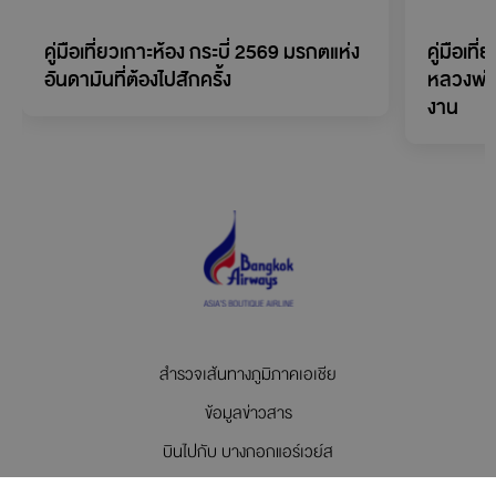
Related Posts
คู่มือเที่ยวเกาะห้อง กระบี่ 2569 มรกตแห่ง
คู่มือเที
อันดามันที่ต้องไปสักครั้ง
หลวงพ่
งาน