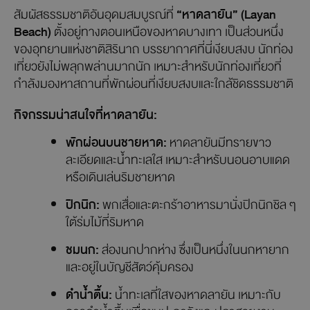
สัมผัสธรรมชาติอันอุดมสมบูรณ์ที่
“หาดลายัน” (Layan
Beach)
ตั้งอยู่ทางตอนเหนือของหาดบางเทา เป็นส่วนหนึ่ง
ของอุทยานแห่งชาติสิรินาถ บรรยากาศที่นี่เงียบสงบ นักท่อง
เที่ยวยังไม่พลุกพล่านมากนัก เหมาะสำหรับนักท่องเที่ยวที่
กำลังมองหาสถานที่พักผ่อนที่เงียบสงบและใกล้ชิดธรรมชาติ
กิจกรรมน่าสนใจที่หาดลายัน:
พักผ่อนบนชายหาด:
หาดลายันมีทรายขาว
ละเอียดและน้ำทะเลใส เหมาะสำหรับนอนอาบแดด
หรือเดินเล่นริมชายหาด
ปิกนิก:
พกเสื่อและตะกร้าอาหารมานั่งปิกนิกชิล ๆ
ใต้ร่มไม้ที่ริมหาด
ชมนก:
ส่องนกปากห่าง ซึ่งเป็นหนึ่งในนกหายาก
และอยู่ในบัญชีสัตว์คุ้มครอง
ดำน้ำตื้น:
น้ำทะเลที่ใสของหาดลายัน เหมาะกับ