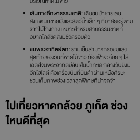
ของวันบนชายหาดเงียบสงบ ท่ามกลางเสียงลมและคลื่นเบา ๆ
อย่างผ่อนคลาย
กิจกรรมน่าสนใจที่อุทยานแห่งชาติสิรินาถ:
สำรวจพื้นที่วางไข่ของเต่าทะเล:
หากมาช่วงฤดู
วางไข่ (พฤศจิกายน–กุมภาพันธ์) อาจได้พบร่อง
รอยของเต่าทะเลที่ขึ้นมาวางไข่บนชายหาดใน
บริเวณหาดไม้ขาว
เส้นทางศึกษาธรรมชาติ:
เดินชมป่าชายเลน
สังเกตนกชายฝั่งและสัตว์น้ำเล็ก ๆ ที่อาศัยอยู่ตาม
รากไม้โกงกาง เหมาะสำหรับสายธรรมชาติที่
อยากใกล้ชิดสิ่งมีชีวิตรอบตัว
ชมพระอาทิตย์ตก:
ยามเย็นสามารถรอชมแสง
สุดท้ายของวันที่หาดไม้ขาว ท้องฟ้าจะค่อย ๆ ไล่
เฉดสีจนพระอาทิตย์ลับเส้นน้ำทะเล กลางวันยังมี
อีกไฮไลต์ คือเครื่องบินที่บินต่ำผ่านเหนือศีรษะ