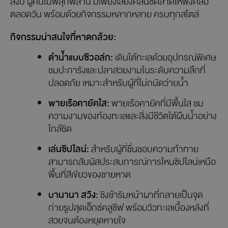
เสน่ห์แห่งธรรมชาติที่ซ่อนตัวอยู่ในภูเก็ต รอให้ทุกคนได้ค้นพบ
กับหาดลับ
“หาดกล้วย” (Banana Beach)
บนเกาะเฮ ที่นี่มี
น้ำทะเลสีฟ้าใสสะอาดตัดกับหาดทรายขาวละเอียด โอบล้อม
ด้วยต้นไม้เขียวขจีและโขดหินที่เรียงรายอย่างเป็นธรรมชาติ
พร้อมด้วยแหล่งอนุรักษ์นกเงือก ทั้งยังมีมุมถ่ายรูปสวย ๆ
มากมาย ไม่ว่าจะเป็นโขดหินรูปร่างแปลกตา หรือธารน้ำจืดที่
ไหลออกสู่ทะเล ซึ่งเป็นเอกลักษณ์ของหาดแห่งนี้ โดยรอบเงียบ
สงบ ผู้คนไม่พลุกพล่าน มีเพียงเสียงคลื่นซัดสาดให้ฟังคลอ
ตลอดวัน พร้อมด้วยกิจกรรมหลากหลาย ครบทุกสไตล์
กิจกรรมน่าสนใจที่หาดกล้วย:
ดำน้ำแบบซีวอล์ก:
เดินใต้ทะเลด้วยอุปกรณ์พิเศษ
ชมปะการังและปลาสวยงามในระดับความลึกที่
ปลอดภัย เหมาะสำหรับผู้ที่ไม่ถนัดว่ายน้ำ
พายเรือคายัคใส:
พายเรือคายัคที่มีพื้นใส ชม
ความงามของท้องทะเลและสิ่งมีชีวิตใต้ผืนน้ำอย่าง