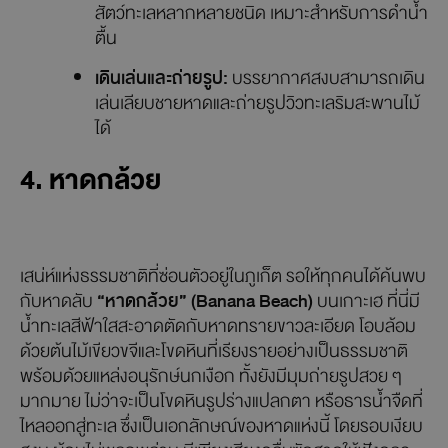
ขึ้นมาถ่ายเสมอคือ “สะพานไม้” ที่ทอดยาวลงทะเล กลายเป็น
มุมถ่ายรูปยอดฮิตราวกับโปสต์การ์ดที่มีชีวิต
กิจกรรมน่าสนใจที่หาดในทอน:
ว่ายน้ำและอาบแดด:
น้ำทะเลใสและคลื่นไม่แรง
เหมาะสำหรับการว่ายน้ำและอาบแดด ​
ดำน้ำตื้น:
บริเวณหาดในทอนมีแนวปะการังและ
สัตว์ทะเลหลากหลายชนิด เหมาะสำหรับการดำน้ำ
ตื้น ​
เดินเล่นและถ่ายรูป:
บรรยากาศสงบสามารถเดิน
เล่นเลียบชายหาดและถ่ายรูปวิวทะเลริมสะพานไม้
ได้
4. หาดกล้วย