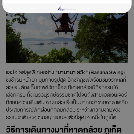
และไฮไลต์สุดพิเศษอย่าง
“บานานา สวิง”
(
Banana Swing
)
ชิงช้าริมหน้าผา มุมถ่ายรูปสุดเอ็กซ์คลูซีฟพร้อมชมวิวทะเลที่
สวยจนต้องเก็บภาพไว้ทุกช็อต ที่หาดกล้วยมีกิจกรรมให้
เลือกครบ ทั้งแนวอนุรักษ์ธรรมชาติไปจนถึงสายแอดเวนเจอร์
ที่ชอบความตื่นเต้น หาดกล้วยจึงเป็นมากกว่าชายหาด แต่คือ
ประสบการณ์พักผ่อนที่กลมกล่อม ระหว่างความงามของ
ธรรมชาติและความสนุกแบบลงตัวที่สุดแห่งหนึ่งในภูเก็ต
วิธีการเดินทางมาที่หาดกล้วย ภูเก็ต