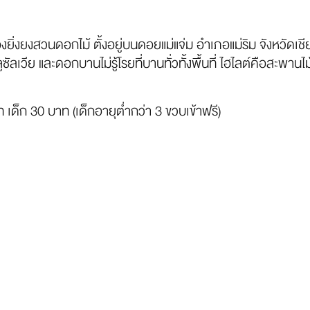
งยิ่งยงสวนดอกไม้ ตั้งอยู่บนดอยแม่แจ่ม อำเภอแม่ริม จังหวัดเชี
ูซัลเวีย และดอกบานไม่รู้โรยที่บานทั่วทั้งพื้นที่ ไฮไลต์คือสะ
 เด็ก 30 บาท (เด็กอายุต่ำกว่า 3 ขวบเข้าฟรี)