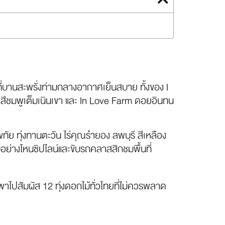
ที่บานสะพรั่งท่ามกลางอากาศเย็นสบาย ทั้งของ I
ยสีชมพูเต็มเนินเขา และ In Love Farm ดอยอินทน
โขทัย ทุ่งทานตะวัน ไร่คุณรำยอง ลพบุรี สีเหลือง
รมอย่างโหนซิปไลน์และขับรถคลาสสิกชมพื้นที่
าไปสัมผัส 12 ทุ่งดอกไม้ทั่วไทยที่ไม่ควรพลาด