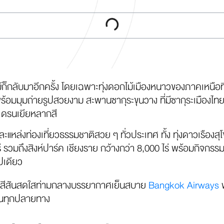
ไม้ก็กลับมาอีกครั้ง โดยเฉพาะทุ่งดอกไม้เมืองหนาวของภาคเหนือ
้อมมุมถ่ายรูปสวยงาม สะพานซากุระขุนวาง ที่มีซากุระเมืองไท
ฮเดรนเยียหลากสี
ละแหล่งท่องเที่ยวธรรมชาติสวย ๆ ทั่วประเทศ ทั้ง ทุ่งดาวเรืองสุ
 ไร่ รวมถึงสิงห์ปาร์ค เชียงราย กว้างกว่า 8,000 ไร่ พร้อมกิจกร
ปเดียว
อวดสีสันสดใสท่ามกลางบรรยากาศเย็นสบาย
Bangkok Airways
พ
ในทุกปลายทาง