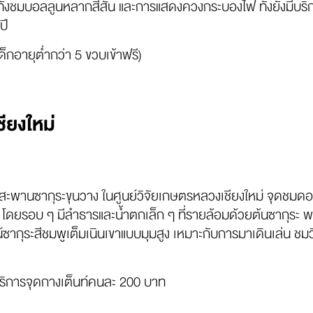
ทั้งชมบอลลูนหลากสีสัน และการแสดงควงกระบองไฟ ทั้งยังมีบ
ปี
็กอายุต่ำกว่า 5 ขวบเข้าฟรี)
ียงใหม่
ะพานซากุระขุนวาง ในศูนย์วิจัยเกษตรหลวงเชียงใหม่ จุดชมดอก
ดยรอบ ๆ มีลำธารและน้ำตกเล็ก ๆ ที่รายล้อมด้วยต้นซากุระ พร้
น์ซากุระสีชมพูเต็มเนินเขาแบบมุมสูง เหมาะกับการมาเดินเล่น 
ิการจุดกางเต็นท์คนละ 200 บาท