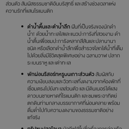
ส่วนตัว สัมผัสธรรมชาติอันบริสุทธิ์ และสร้างช่วงเวลาแห่ง
ความรักที่แสนโรแมนติก
ดำน้ำตื้นและดำน้ำลึก
ฝันที่เป็นจริงของนักดำ
น้ำ! ด้วยน้ำทะเลใสและแนวปะการังที่สวยงาม ดำ
น้ำตื้นเพื่อชมปะการังหลากสีสันและปลานานา
ชนิด หรือเลือกดำน้ำลึกเพื่อสำรวจโลกใต้น้ำที่เต็ม
ไปด้วยสิ่งมีชีวิตสุดพิเศษอย่าง ฉลามวาฬ ปลาก
ระเบนราหู และเต่าทะเล
พักผ่อนรีสอร์ทหรูบนเกาะส่วนตัว
สัมผัสกับ
ความเงียบสงบและวิวทะเลที่งดงามจากห้องพักที่
เชื่อมตรงไปยังทะเลส่วนตัว และมีดินเนอร์ใต้แสง
ดาวบนชายหาดที่โรแมนติก และชมพระอาทิตย์
ตกดินท่ามกลางบรรยากาศที่ผ่อนคลาย พร้อม
ดื่มด่ำไปกับความงดงามของธรรมชาติอย่าง
แท้จริง
ทริปชมปลาโลมา