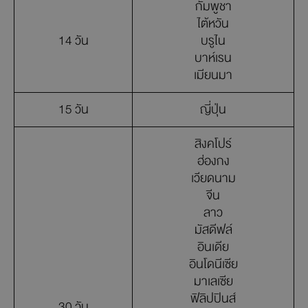
กัมพูชา
ไต้หวัน
14 วัน
บรูไน
บาห์เรน
เมียนมา
15 วัน
ญี่ปุ่น
สิงคโปร์
ฮ่องกง
เวียดนาม
จีน
ลาว
มัสดีฟล์
อินเดีย
อินโดนีเซีย
มาเลเซีย
ฟิลิปปินส์
30 วัน