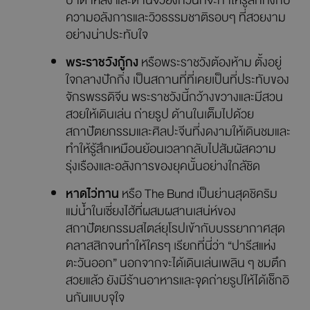
ปาต้าหลิง และด่านจวียงกวนที่จะทำให้รู้สึกทึ่งกับ
ความอลังการและวิวธรรมชาติรอบๆ ที่สวยงาม
อย่างน่าประทับใจ
พระราชวังกู้กง
หรือพระราชวังต้องห้าม ตั้งอยู่
ใจกลางปักกิ่ง เป็นสถานที่ที่เคยเป็นที่ประทับของ
จักรพรรดิจีน พระราชวังนี้กว้างขวางและมีสวน
สวยให้เดินเล่น ถ่ายรูป ด้านในเต็มไปด้วย
สถาปัตยกรรมและศิลปะจีนที่งดงามให้เดินชมและ
ทำให้รู้สึกเหมือนย้อนเวลากลับไปสัมผัสความ
รุ่งเรืองและอลังการของยุคนั้นอย่างใกล้ชิด
หาดไว่ทาน
หรือ The Bund เป็นย่านสุดชิคริม
แม่น้ำในเซี่ยงไฮ้ที่ผสมผสานเสน่ห์ของ
สถาปัตยกรรมสไตล์ยุโรปเข้ากับบรรยากาศสุด
คลาสสิกจนทำให้ใครๆ เรียกที่นี่ว่า “ปารีสแห่ง
ตะวันออก” นอกจากจะได้เดินเล่นเพลิน ๆ ชมตึก
สวยแล้ว ยังมีร้านอาหารและจุดถ่ายรูปให้ได้เช็กอิ
นกันแบบจุใจ