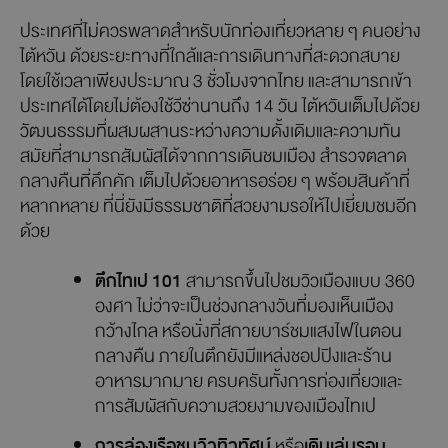
ประเทศที่ไม่ควรพลาดสำหรับนักท่องเที่ยวหลาย ๆ คนอย่าง
ไต้หวัน ด้วยระยะทางที่ใกล้และการเดินทางที่สะดวกสบาย
โดยใช้เวลาเพียงประมาณ 3 ชั่วโมงจากไทย และสามารถเข้า
ประเทศได้โดยไม่ต้องใช้วีซ่านานถึง 14 วัน ไต้หวันเต็มไปด้วย
วัฒนธรรมที่ผสมผสานระหว่างความดั้งเดิมและความทัน
สมัยที่สามารถสัมผัสได้จากการเดินชมเมือง สำรวจตลาด
กลางคืนที่คึกคัก เต็มไปด้วยอาหารอร่อย ๆ พร้อมสินค้าที่
หลากหลาย ที่นี่ยังมีธรรมชาติที่สวยงามรอให้ไปเยี่ยมชมอีก
ด้วย
ตึกไทเป 101
สามารถขึ้นไปชมวิวเมืองแบบ 360
องศา ไม่ว่าจะเป็นช่วงกลางวันที่มองเห็นเมือง
กว้างไกล หรือนั่งที่สกายบาร์ชมแสงไฟในตอน
กลางคืน ภายในตึกยังมีแหล่งชอปปิงและร้าน
อาหารมากมาย ครบครันทั้งการท่องเที่ยวและ
การสัมผัสกับความสวยงามของเมืองไทเป
การล่องเรือชมวิวทิวทัศน์
หรือ
เดินเล่นรอบ