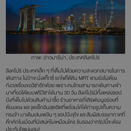
ภาพ: อ่าวมารีน่า, ประเทศสิงคโปร์
สิงคโปร์ ประเทศเล็ก ๆ ที่เต็มไปด้วยความสะดวกสบายในการ
เดินทาง ไม่ว่าจะนั่งแท็กซี่ รถไฟใต้ดิน MRT แถมยังไม่ต้อง
กังวลเรื่องขอวีซ่าอีกด้วย เพราะคนไทยสามารถเดินทางเข้า
มาเที่ยวได้แบบฟรีวีซ่าได้นาน 30 วัน สิงค์โปร์มีทั้งแหล่งชอป
ปิงที่เต็มไปด้วยสินค้าน่าซื้อ ร้านอาหารที่เสิร์ฟเมนูอร่อยที่
ต้องลอง และจุดเช็กอินสุดฮิตที่พร้อมให้ได้ถ่ายรูปเก็บความ
ทรงจำ มาเดินเล่นเพลิน ๆ ชอปปิงจุใจ และสัมผัสบรรยากาศที่
คึกคักในเมืองที่มีเสน่ห์ไม่เหมือนใคร รับรองว่าทริปนี้จะต้อง
ประทับใจแน่นอน!