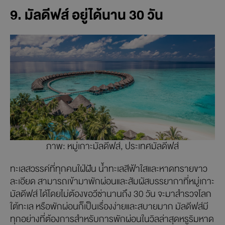
9. มัลดีฟส์ อยู่ได้นาน 30 วัน
ภาพ: หมู่เกาะมัลดีฟส์, ประเทศมัลดีฟส์
ทะเลสวรรค์ที่ทุกคนใฝ่ฝัน น้ำทะเลสีฟ้าใสและหาดทรายขาว
ละเอียด สามารถเข้ามาพักผ่อนและสัมผัสบรรยากาที่หมู่เกาะ
มัลดีฟส์ ได้โดยไม่ต้องขอวีซ่านานถึง 30 วัน จะมาสำรวจโลก
ใต้ทะเล หรือพักผ่อนก็เป็นเรื่องง่ายและสบายมาก มัลดีฟส์มี
ทุกอย่างที่ต้องการสำหรับการพักผ่อนในวิลล่าสุดหรูริมหาด