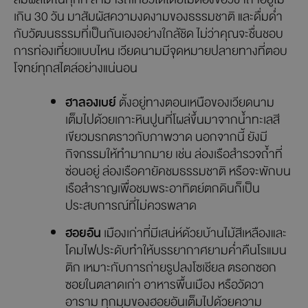
เกิน 30 วัน มาสัมผัสความงดงามของธรรมชาติ และดื่มด่ำ
กับวัฒนธรรมที่เป็นกันเองอย่างใกล้ชิด ไม่ว่าคุณจะชื่นชอบ
การท่องเที่ยวแบบไหน เวียดนามมีจุดหมายปลายทางที่ตอบ
โจทย์ทุกสไตล์อย่างแน่นอน
ฮาลองเบย์
ตั้งอยู่ทางตอนเหนือของเวียดนาม
เต็มไปด้วยเกาะหินปูนที่โผล่ขึ้นมาจากน้ำทะเลสี
เขียวมรกตราวกับภาพวาด นอกจากนี้ ยังมี
กิจกรรมให้ทำมากมาย เช่น ล่องเรือสำรวจถ้ำที่
ซ่อนอยู่ ล่องเรือคายัคชมธรรมชาติ หรือจะพักบน
เรือสำราญเพื่อชมพระอาทิตย์ตกดินก็เป็น
ประสบการณ์ที่ไม่ควรพลาด
ฮอยอัน
เมืองเก่าที่มีเสน่ห์ด้วยบ้านไม้สีเหลืองและ
โคมไฟประดับทำให้บรรยากาศยามค่ำคืนโรแมน
ติก เหมาะกับการถ่ายรูปลงโซเชียล ตรอกซอก
ซอยในตลาดเก่า อาหารพื้นเมือง หรือวัดวา
อาราม ทุกมุมของฮอยอันเต็มไปด้วยความ