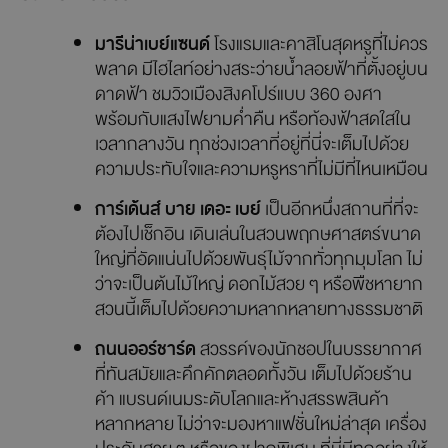
มารีน่าเบย์แซนด์
โรงแรมและคาสิโนสุดหรูที่ไม่ควร
พลาด มีไฮไลท์อย่างสระว่ายน้ำลอยฟ้าที่ตั้งอยู่บน
ดาดฟ้า ชมวิวเมืองสิงคโปร์แบบ 360 องศา
พร้อมกับแสงไฟยามค่ำคืน หรือท้องฟ้าสดใสใน
เวลากลางวัน ทุกช่วงเวลาที่อยู่ที่นี่จะเต็มไปด้วย
ความประทับใจและความหรูหราที่ไม่มีที่ไหนเหมือน
การ์เด้นส์ บาย เดอะ เบย์
เป็นอีกหนึ่งสถานที่ที่จะ
ต้องไปเช็กอิน เดินเล่นในสวนพฤกษศาสตร์ขนาด
ใหญ่ที่อัดแน่นไปด้วยพันธุ์ไม้จากทั่วทุกมุมโลก ไม่
ว่าจะเป็นต้นไม้ใหญ่ ดอกไม้สวย ๆ หรือพืชหายาก
สวนนี้เต็มไปด้วยความหลากหลายทางธรรมชาติ
ถนนออร์ชาร์ด
สวรรค์ของนักชอปในบรรยากาศ
ที่ทันสมัยและคึกคักตลอดทั้งวัน เต็มไปด้วยร้าน
ค้า แบรนด์เนมระดับโลกและห้างสรรพสินค้า
หลากหลาย ไม่ว่าจะมองหาแฟชั่นใหม่ล่าสุด เครื่อง