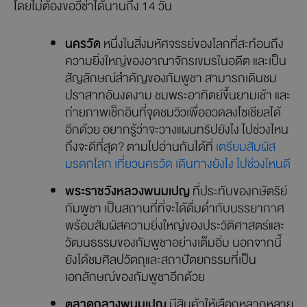
โดยไม่ต้องขอวีซ่าได้นานถึง 14 วัน
นครวัด
หนึ่งในสิ่งมหัศจรรย์ของโลกที่สะท้อนถึง
ความยิ่งใหญ่ของอาณาจักรเขมรในอดีต และเป็น
สัญลักษณ์สำคัญของกัมพูชา สามารถเดินชม
ปราสาทอันงดงาม ชมพระอาทิตย์ขึ้นยามเช้า และ
ถ่ายภาพเช็กอินที่จุดชมวิวเพื่ออวดลงโซเชียลได้
อีกด้วย อยากรู้ว่าจะวางแผนทริปยังไง ไปช่วงไหน
ถึงจะดีที่สุด? ตามไปอ่านกันได้ที่
เตรียมสัมผัส
มรดกโลก เที่ยวนครวัด เดินทางยังไง ไปช่วงไหนดี
พระราชวังหลวงพนมเปญ
ที่ประทับของกษัตริย์
กัมพูชา เป็นสถานที่ที่จะได้ดื่มด่ำกับบรรยากาศ
พร้อมสัมผัสความยิ่งใหญ่ของประวัติศาสตร์และ
วัฒนธรรมของกัมพูชาอย่างเต็มอิ่ม นอกจากนี้
ยังได้ชมศิลปวัตถุและสถาปัตยกรรมที่เป็น
เอกลักษณ์ของกัมพูชาอีกด้วย
ตลาดกลางพนมเปญ
มีสินค้าให้เลือกหลากหลาย