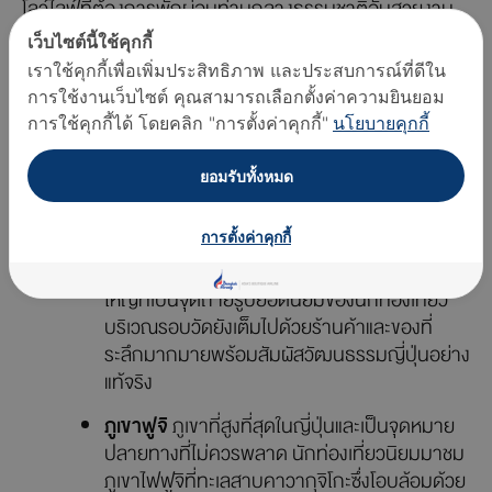
โลว์ไลฟ์ที่ต้องการพักผ่อนท่ามกลางธรรมชาติอันสวยงาม
ญี่ปุ่นมีทุกอย่างให้คุณได้สัมผัสอย่างครบครัน
เว็บไซต์นี้ใช้คุกกี้
เราใช้คุกกี้เพื่อเพิ่มประสิทธิภาพ และประสบการณ์ที่ดีใน
โตเกียวทาวเวอร์
หอคอยที่เป็นสัญลักษณ์ของ
การใช้งานเว็บไซต์ คุณสามารถเลือกตั้งค่าความยินยอม
โตเกียว ที่นี่สามารถขึ้นไปชมวิวทิวทัศน์ของเมือง
การใช้คุกกี้ได้ โดยคลิก "การตั้งค่าคุกกี้"
นโยบายคุกกี้
โตเกียวได้จากมุมสูงทำให้การมาเยือนที่นี่เป็น
ประสบการณ์ที่น่าจดจำ
ยอมรับทั้งหมด
วัดอาซากุสะ
วัดที่ศักดิ์สิทธิ์ท่ามกลางความ
การตั้งค่าคุกกี้
คึกคักของเมืองใหญ่ สามารถไหว้พระขอพรเพื่อ
ความเป็นสิริมงคลได้ ด้านหน้าวัดมีโคมไฟขนาด
ใหญ่ที่เป็นจุดถ่ายรูปยอดนิยมของนักท่องเที่ยว
บริเวณรอบวัดยังเต็มไปด้วยร้านค้าและของที่
ระลึกมากมายพร้อมสัมผัสวัฒนธรรมญี่ปุ่นอย่าง
แท้จริง
ภูเขาฟูจิ
ภูเขาที่สูงที่สุดในญี่ปุ่นและเป็นจุดหมาย
ปลายทางที่ไม่ควรพลาด นักท่องเที่ยวนิยมมาชม
ภูเขาไฟฟูจิที่ทะเลสาบคาวากุจิโกะซึ่งโอบล้อมด้วย