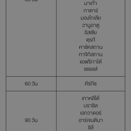
มาเก๊า
กาตาร์
มองโกเลีย
วานูอาตู
รัสเซีย
ตุรกี
คาซัคสถาน
ทาจิกิสถาน
แอฟริกาใต้
เซเชลส์
60 วัน
คีร์กีซ
เกาหลีใต้
บราซิล
เอกวาดอร์
90 วัน
อาร์เจนตินา
ชิลี