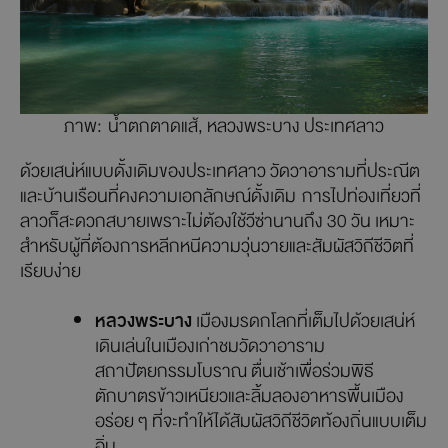
ภาพ: น้ำตกตาดแส้, หลวงพระบาง ประเทศลาว
ด้วยเสน่ห์แบบดั้งเดิมของประเทศลาว วัดวาอารามที่ประณีต
และบ้านเรือนที่คงความเอกลักษณ์ดั้งเดิม การไปท่องเที่ยวที่
ลาวก็สะดวกสบายเพราะไม่ต้องใช้วีซ่านานถึง 30 วัน เหมาะ
สำหรับผู้ที่ต้องการหลีกหนีความวุ่นวายและสัมผัสวิถีชีวิตที่
เรียบง่าย
หลวงพระบาง
เมืองมรดกโลกที่เต็มไปด้วยเสน่ห์
เดินเล่นในเมืองเก่าชมวัดวาอาราม
สถาปัตยกรรมโบราณ ตื่นเช้าเพื่อร่วมพิธี
ตักบาตรข้าวเหนียวและลิ้มลองอาหารพื้นเมือง
อร่อย ๆ ที่จะทำให้ได้สัมผัสวิถีชีวิตท้องถิ่นแบบเต็ม
อิ่ม