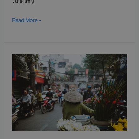
ขนาดใหญ่
Read More »
คู่มือ
เที่ยว
เวียดนาม
5
สิ่ง
ที่
ควร
รู้
ก่อน
ไป
เที่ยว