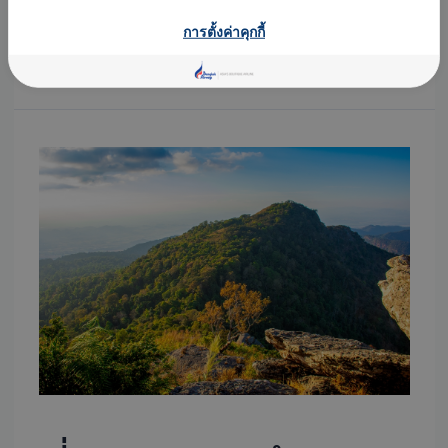
การตั้งค่าคุกกี้
Read More »
เที่ยว
อุทยาน
รามคำแหง
สุโขทัย
ครบ
ทั้ง
กิจกรรม
จุด
เช็
กอิน
ข้อมูล
ที่