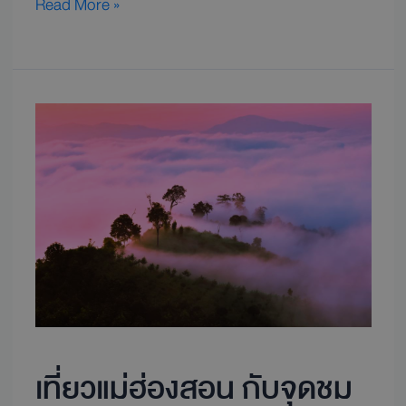
Read More »
เที่ยว
แม่ฮ่องสอน
กับ
จุด
ชม
ทะเล
หมอก
ที่
สวย
ที่สุด
เที่ยวแม่ฮ่องสอน กับจุดชม