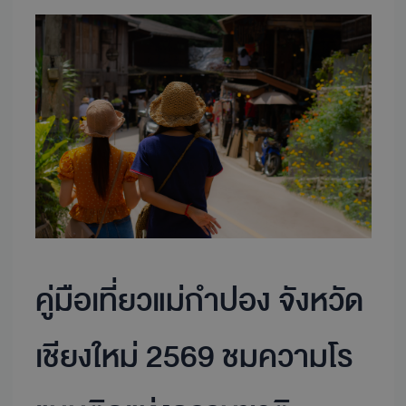
คู่มือ
เที่ยว
แม่
กำ
ปอง
จังหวัด
เชียงใหม่
2569
ชม
ความ
โร
แมน
คู่มือเที่ยวแม่กำปอง จังหวัด
ติก
แห่ง
ธรรมชาติ
เชียงใหม่ 2569 ชมความโร