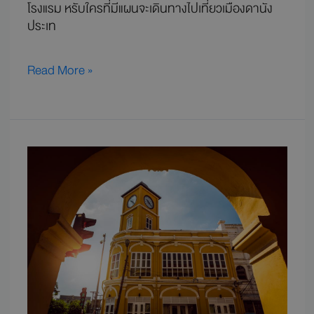
โรงแรม หรับใครที่มีแผนจะเดินทางไปเที่ยวเมืองดานัง
ประเท
Read More »
เที่ยว
ภูเก็ต
หาดใหญ่
สอง
เมือง
เสน่ห์
แดน
ใต้