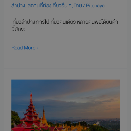
ลำปาง
,
สถานที่ท่องเที่ยวอื่น ๆ
,
ไทย
/
Pitchaya
เที่ยวลำปาง การไปเที่ยวคนเดียว หลายคนพอได้ยินคำ
นี้มักจะ
Read More »
เที่ยว
มัณฑ
ะ
เลย์
วัน
เดียว
ไม่