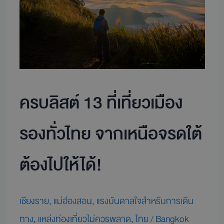
ที่
เที่ยว
เมือง
รอง
ทั่ว
ไทย
จาก
เหนือ
ครบลิสต์ 13 ที่เที่ยวเมือง
จรด
ใต้
ต้อง
รองทั่วไทย จากเหนือจรดใต้
ไป
ให้
ต้องไปให้ได้!
ได้!
เชียงราย
,
แม่ฮ่องสอน
,
แรงบันดาลใจสำหรับการเดิน
ทาง
,
แหล่งท่องเที่ยวไม่ควรพลาด
,
ไทย
/
Bangkok