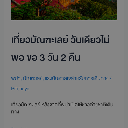
พอ
ขอ
3
วัน
2
เที่ยวมัณฑะเลย์ วันเดียวไม่
คืน
พอ ขอ 3 วัน 2 คืน
พม่า
,
มัณฑะเลย์
,
แรงบันดาลใจสำหรับการเดินทาง
/
Pitchaya
เที่ยวมัณฑะเลย์ หลังจากที่พม่าเปิดให้ชาวต่างชาติเดิน
ทาง