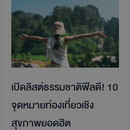
ลิ
สต์
ธรรม
ชา
ติ
ฟี
ลดี!
10
จุด
หมาย
ท่อง
เปิดลิสต์ธรรมชาติฟีลดี! 10
เที่ยว
เชิง
สุขภาพ
จุดหมายท่องเที่ยวเชิง
ยอด
ฮิต
สุขภาพยอดฮิต