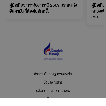
คู่มือเที่ยวเกาะห้อง กระบี่ 2569 มรกตแห่ง
คู่มือเที
อันดามันที่ต้องไปสักครั้ง
หลวงพ่
งาน
สำรวจเส้นทางภูมิภาคเอเชีย
ข้อมูลข่าวสาร
บินไปกับ บางกอกแอร์เวย์ส
ติดต่อเรา