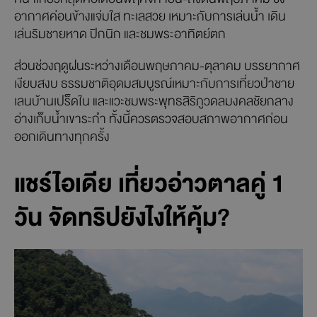
อากาศค่อนข้างแจ่มใส ทะเลสวย เหมาะกับการเล่นน้ำ เดิน
เล่นริมชายหาด ปิกนิก และชมพระอาทิตย์ตก
ส่วนช่วงฤดูฝนระหว่างเดือนพฤษภาคม-ตุลาคม บรรยากาศ
เงียบสงบ ธรรมชาติอุดมสมบูรณ์เหมาะกับการเที่ยวป่าชาย
เลนบ้านเปร็ดใน และแวะชมพระพุทธสิริภูวดลมงคลชัยกลาง
อ่างเก็บน้ำเขาระกำ ทั้งนี้ควรตรวจสอบสภาพอากาศก่อน
ออกเดินทางทุกครั้ง
แชร์ไอเดีย เที่ยวอ่าวตาลคู่ 1
วัน จัดทริปยังไงให้คุ้ม?