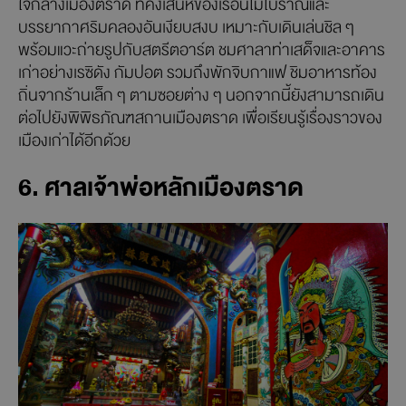
ใจกลางเมืองตราด ที่คงเสน่ห์ของเรือนไม้โบราณและ
บรรยากาศริมคลองอันเงียบสงบ เหมาะกับเดินเล่นชิล ๆ
พร้อมแวะถ่ายรูปกับสตรีตอาร์ต ชมศาลาท่าเสด็จและอาคาร
เก่าอย่างเรซิดัง กัมปอต รวมถึงพักจิบกาแฟ ชิมอาหารท้อง
ถิ่นจากร้านเล็ก ๆ ตามซอยต่าง ๆ นอกจากนี้ยังสามารถเดิน
ต่อไปยังพิพิธภัณฑสถานเมืองตราด เพื่อเรียนรู้เรื่องราวของ
เมืองเก่าได้อีกด้วย
6. ศาลเจ้าพ่อหลักเมืองตราด