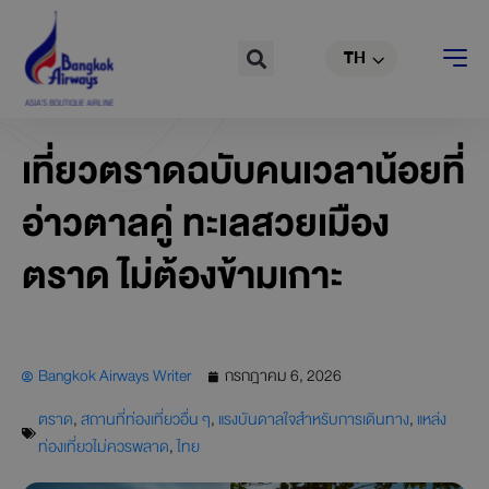
EN
Skip
to
Search
TH
CN
content
เที่ยวตราดฉบับคนเวลาน้อยที่
อ่าวตาลคู่ ทะเลสวยเมือง
ตราด ไม่ต้องข้ามเกาะ
Bangkok Airways Writer
กรกฎาคม 6, 2026
ตราด
,
สถานที่ท่องเที่ยวอื่น ๆ
,
แรงบันดาลใจสำหรับการเดินทาง
,
แหล่ง
ท่องเที่ยวไม่ควรพลาด
,
ไทย