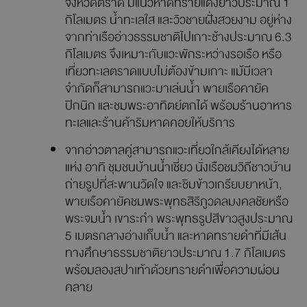
จังหวัดตราด มีแนวหาดทรายแดงยาวประมาณ 1
กิโลเมตร น้ำทะเลใส และวิวชายฝั่งสวยงาม อยู่ห่าง
จากท่าเรืออ่าวธรรมชาติไปเกาะช้างประมาณ 6.3
กิโลเมตร จึงเหมาะกับแวะพักระหว่างรอเรือ หรือ
เที่ยวทะเลตราดแบบไม่ต้องข้ามเกาะ แม้มีเวลา
จำกัดก็สามารถแวะมาเล่นน้ำ พายเรือคายัค
ปิกนิก และชมพระอาทิตย์ตกได้ พร้อมร้านอาหาร
ทะเลและร้านค้าริมหาดคอยให้บริการ
จากอ่าวตาลคู่สามารถแวะเที่ยวใกล้เคียงได้หลาย
แห่ง อาทิ ชุมชนบ้านน้ำเชี่ยว นั่งเรือชมวิถีชาวบ้าน
ถ่ายรูปที่สะพานวัดใจ และชิมข้าวเกรียบยาหน้า,
พายเรือคายัคชมพระพุทธสิริภูวดลมงคลชัยหรือ
พระจมน้ำ เขาระกำ พระพุทธรูปสีขาวสูงประมาณ
5 เมตรกลางอ่างเก็บน้ำ และหาดทรายดำที่มีเส้น
ทางศึกษาธรรมชาติยาวประมาณ 1.7 กิโลเมตร
พร้อมลองสปาเท้าด้วยทรายดำเพื่อความผ่อน
คลาย