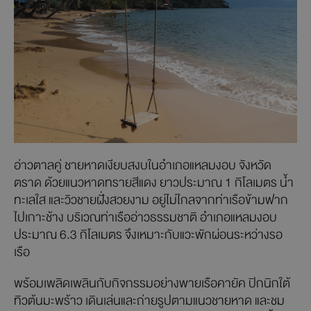
อ่าวตาลคู่ ชายหาดเงียบสงบในอำเภอแหลมงอบ จังหวัด
ตราด ด้วยแนวหาดทรายสีแดง ยาวประมาณ 1 กิโลเมตร น้ำ
ทะเลใส และวิวชายฝั่งสวยงาม อยู่ไม่ไกลจากท่าเรือข้ามฟาก
ไปเกาะช้าง บริเวณท่าเรืออ่าวธรรมชาติ อำเภอแหลมงอบ
ประมาณ 6.3 กิโลเมตร จึงเหมาะกับแวะพักผ่อนระหว่างรอ
เรือ
พร้อมเพลิดเพลินกับกิจกรรมอย่างพายเรือคายัค ปิกนิกใต้
ทิวต้นมะพร้าว เดินเล่นและถ่ายรูปตามแนวชายหาด และชม