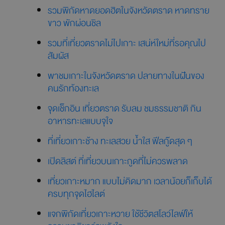
รวมพิกัดหาดยอดฮิตในจังหวัดตราด หาดทราย
ขาว พักผ่อนชิล
รวมที่เที่ยวตราดไม่ไปเกาะ เสน่ห์ใหม่ที่รอคุณไป
สัมผัส
พาชมเกาะในจังหวัดตราด ปลายทางในฝันของ
คนรักท้องทะเล
จุดเช็กอิน เที่ยวตราด รับลม ชมธรรมชาติ กิน
อาหารทะเลแบบจุใจ
ที่เที่ยวเกาะช้าง ทะเลสวย น้ำใส ฟีลกู๊ดสุด ๆ
เปิดลิสต์ ที่เที่ยวบนเกาะกูดที่ไม่ควรพลาด
เที่ยวเกาะหมาก แบบไม่คิดมาก เวลาน้อยก็เก็บได้
ครบทุกจุดไฮไลต์
แจกพิกัดเที่ยวเกาะหวาย ใช้ชีวิตสโลว์ไลฟ์ให้