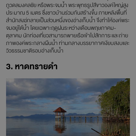
ภูวดลมงคลชัย หรือพระจมน้ำ พระพุทธรูปสีขาวองค์ใหญ่สูง
ประมาณ 5 เมตร ซึ่งชาวบ้านร่วมกันสร้างขึ้น ภายหลังพื้นที่
สำนักสงฆ์กลายเป็นส่วนหนึ่งของอ่างเก็บน้ำ จึงทำให้องค์พระ
จมอยู่ใต้น้ำ โดยเฉพาะฤดูฝนระหว่างเดือนพฤษภาคม-
ตุลาคม นักท่องเที่ยวสามารถพายเรือเข้าไปสักการะและถ่าย
ภาพองค์พระกลางผืนน้ำ ท่ามกลางบรรยากาศเงียบสงบและ
วิวธรรมชาติรอบอ่างเก็บน้ำ
3. หาดทรายดำ