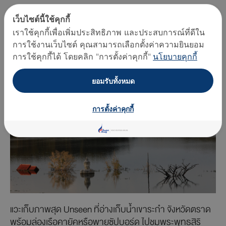
2. พระพุทธสิริภูวดลมงคลชัย พระจม
เว็บไซต์นี้ใช้คุกกี้
น้ำ เขาระกำ
เราใช้คุกกี้เพื่อเพิ่มประสิทธิภาพ และประสบการณ์ที่ดีใน
การใช้งานเว็บไซต์ คุณสามารถเลือกตั้งค่าความยินยอม
การใช้คุกกี้ได้ โดยคลิก "การตั้งค่าคุกกี้"
นโยบายคุกกี้
ยอมรับทั้งหมด
การตั้งค่าคุกกี้
แวะเก็บภาพสุด Unseen ที่อ่างเก็บน้ำเขาระกำ จังหวัดตราด
พร้อมล่องเรือคายัคหรือพายซัปบอร์ด ไปชมพระพุทธสิริ