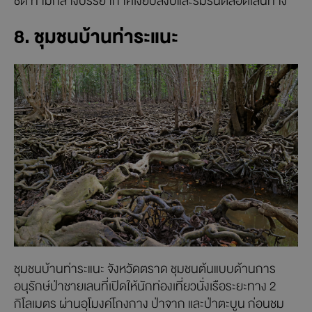
ชิด ท่ามกลางบรรยากาศเงียบสงบและร่มรื่นตลอดเส้นทาง
8. ชุมชนบ้านท่าระแนะ
ชุมชนบ้านท่าระแนะ จังหวัดตราด ชุมชนต้นแบบด้านการ
อนุรักษ์ป่าชายเลนที่เปิดให้นักท่องเที่ยวนั่งเรือระยะทาง 2
กิโลเมตร ผ่านอุโมงค์โกงกาง ป่าจาก และป่าตะบูน ก่อนชม