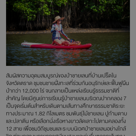
สัมผัสความอุดมสมบูรณ์ของป่าชายเลนที่บ้านเปร็ดใน
จังหวัดตราด ชุมชนชายฝั่งทะเลที่ร่วมกันอนุรักษ์และฟื้นฟูผืน
ป่ากว่า 12,000 ไร่ จนกลายเป็นแหล่งเรียนรู้ธรรมชาติที่
สำคัญ โดยมีศูนย์การเรียนรู้ป่าชายเลนบริเวณปากคลอง 7
เป็นจุดเริ่มต้นสำหรับเดินตามเส้นทางศึกษาธรรมชาติระยะ
ทางประมาณ 1.82 กิโลเมตร ชมพันธุ์ไม้ชายเลน ปูก้ามดาบ
และปลาตีน หรือเลือกนั่งเรือหางยาวลัดเลาะไปตามคลองทั้ง
12 สาย เพื่อชมวิถีชุมชนและระบบนิเวศป่าชายเลนอย่างใกล้