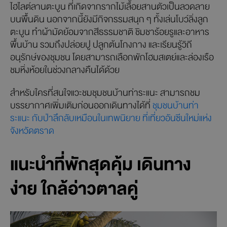
ไฮไลต์ลานตะบูน ที่เกิดจากรากไม้เลื้อยสานตัวเป็นลวดลาย
บนพื้นดิน นอกจากนี้ยังมีกิจกรรมสนุก ๆ ทั้งเล่นโบว์ลิ่งลูก
ตะบูน ทำผ้ามัดย้อมจากสีธรรมชาติ ชิมชาร้อยรูและอาหาร
พื้นบ้าน รวมถึงปล่อยปู ปลูกต้นโกงกาง และเรียนรู้วิถี
อนุรักษ์ของชุมชน โดยสามารถเลือกพักโฮมสเตย์และล่องเรือ
ชมหิ่งห้อยในช่วงกลางคืนได้ด้วย
สำหรับใครที่สนใจแวะชมชุมชนบ้านท่าระแนะ สามารถชม
บรรยากาศเพิ่มเติมก่อนออกเดินทางได้ที่
ชุมชนบ้านท่า
ระแนะ กับป่าลึกลับเหมือนในเทพนิยาย ที่เที่ยวอันซีนใหม่แห่ง
จังหวัดตราด
แนะนำที่พักสุดคุ้ม เดินทาง
ง่าย ใกล้อ่าวตาลคู่