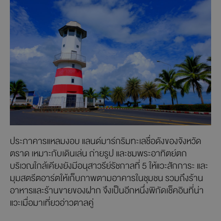
ประภาคารแหลมงอบ แลนด์มาร์กริมทะเลชื่อดังของจังหวัด
ตราด เหมาะกับเดินเล่น ถ่ายรูป และชมพระอาทิตย์ตก
บริเวณใกล้เคียงยังมีอนุสาวรีย์รัชกาลที่ 5 ให้แวะสักการะ และ
มุมสตรีตอาร์ตให้เก็บภาพตามอาคารในชุมชน รวมถึงร้าน
อาหารและร้านขายของฝาก จึงเป็นอีกหนึ่งพิกัดเช็คอินที่น่า
แวะเมื่อมาเที่ยวอ่าวตาลคู่