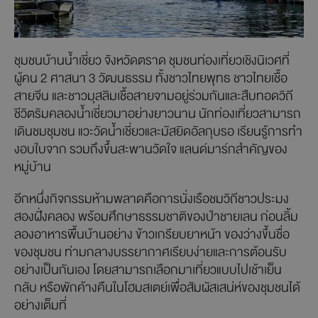
ชุมชนบ้านน้ำเชี่ยว จังหวัดตราด ชุมชนท่องเที่ยวเชิงนิเวศที่
ผู้คน 2 ศาสนา 3 วัฒนธรรม ทั้งชาวไทยพุทธ ชาวไทยเชื้อ
สายจีน และชาวมุสลิมเชื้อสายจามอยู่ร่วมกันและสืบทอดวิถี
ชีวิตริมคลองน้ำเชี่ยวมาอย่างยาวนาน นักท่องเที่ยวสามารถ
เดินชมชุมชน แวะวัดน้ำเชี่ยวและมัสยิดอัลกุบรอ เรียนรู้การทำ
งอบใบจาก รวมถึงขึ้นสะพานวัดใจ แลนด์มาร์กสำคัญของ
หมู่บ้าน
อีกหนึ่งกิจกรรมห้ามพลาดคือการนั่งเรือชมวิถีชาวประมง
สองฝั่งคลอง พร้อมศึกษาธรรมชาติของป่าชายเลน ก่อนลิ้ม
ลองอาหารพื้นบ้านอย่าง ข้าวเกรียบยาหน้า ของว่างขึ้นชื่อ
ของชุมชน ท่ามกลางบรรยากาศเรียบง่ายและการต้อนรับ
อย่างเป็นกันเอง โดยสามารถเลือกมาเที่ยวแบบไปเช้าเย็น
กลับ หรือพักค้างคืนในโฮมสเตย์เพื่อสัมผัสเสน่ห์ของชุมชนได้
อย่างเต็มที่