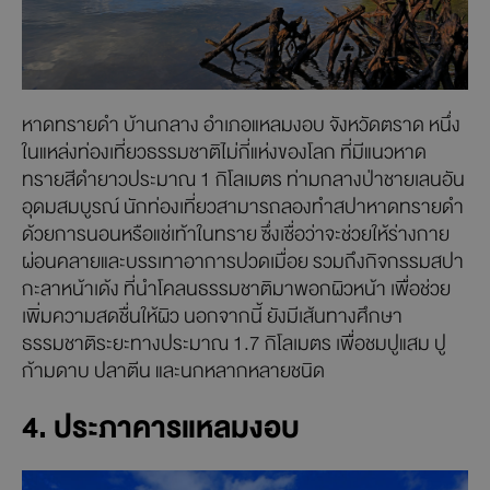
หาดทรายดำ บ้านกลาง อำเภอแหลมงอบ จังหวัดตราด หนึ่ง
ในแหล่งท่องเที่ยวธรรมชาติไม่กี่แห่งของโลก ที่มีแนวหาด
ทรายสีดำยาวประมาณ 1 กิโลเมตร ท่ามกลางป่าชายเลนอัน
อุดมสมบูรณ์ นักท่องเที่ยวสามารถลองทำสปาหาดทรายดำ
ด้วยการนอนหรือแช่เท้าในทราย ซึ่งเชื่อว่าจะช่วยให้ร่างกาย
ผ่อนคลายและบรรเทาอาการปวดเมื่อย รวมถึงกิจกรรมสปา
กะลาหน้าเด้ง ที่นำโคลนธรรมชาติมาพอกผิวหน้า เพื่อช่วย
เพิ่มความสดชื่นให้ผิว นอกจากนี้ ยังมีเส้นทางศึกษา
ธรรมชาติระยะทางประมาณ 1.7 กิโลเมตร เพื่อชมปูแสม ปู
ก้ามดาบ ปลาตีน และนกหลากหลายชนิด
4. ประภาคารแหลมงอบ