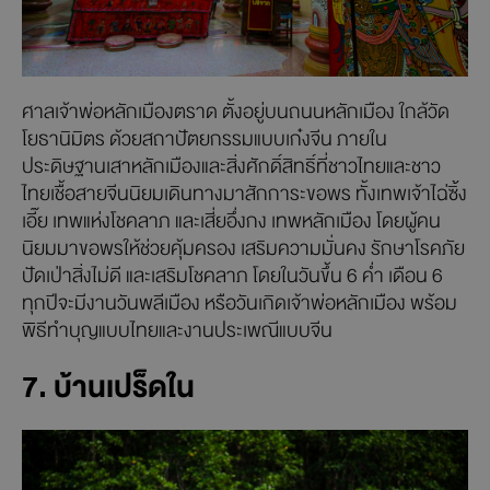
ศาลเจ้าพ่อหลักเมืองตราด ตั้งอยู่บนถนนหลักเมือง ใกล้วัด
โยธานิมิตร ด้วยสถาปัตยกรรมแบบเก๋งจีน ภายใน
ประดิษฐานเสาหลักเมืองและสิ่งศักดิ์สิทธิ์ที่ชาวไทยและชาว
ไทยเชื้อสายจีนนิยมเดินทางมาสักการะขอพร ทั้งเทพเจ้าไฉ่ซิ้ง
เอี๊ย เทพแห่งโชคลาภ และเสี่ยอึ่งกง เทพหลักเมือง โดยผู้คน
นิยมมาขอพรให้ช่วยคุ้มครอง เสริมความมั่นคง รักษาโรคภัย
ปัดเป่าสิ่งไม่ดี และเสริมโชคลาภ โดยในวันขึ้น 6 ค่ำ เดือน 6
ทุกปีจะมีงานวันพลีเมือง หรือวันเกิดเจ้าพ่อหลักเมือง พร้อม
พิธีทำบุญแบบไทยและงานประเพณีแบบจีน
7. บ้านเปร็ดใน