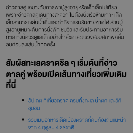
อ่าวตาลคู่ เหมาะกับการพาผู้สูงอายุหรือเด็กเล็กไปเที่ยว
เพราะอ่าวตาลคู่เดินทางสะดวก ไม่ต้องนั่งเรือข้ามเกาะ เด็ก
เล็กสามารถเล่นน้ำตื้นและทำกิจกรรมริมชายหาดได้ ส่วนผู้
สูงอายุเหมาะกับการนั่งพัก ชมวิว และรับประทานอาหารริม
ทะเล ทั้งนี้ควรดูแลเด็กอย่างใกล้ชิดและตรวจสอบสภาพคลื่น
ลมก่อนลงเล่นน้ำทุกครั้ง
สัมผัสทะเลตราดชิล ๆ เริ่มต้นที่อ่าว
ตาลคู่ พร้อมเปิดเส้นทางเที่ยวเพิ่มเติม
ที่นี่
อัปเดต ที่เที่ยวตราด ครบทั้งทะเล น้ำตก และวิถี
ชุมชน
รวมเมนูอาหารเด็ดเมืองตราดที่คนท้องถิ่นแนะนำ
จาก 4 ฤดูลม 4 รสชาติ