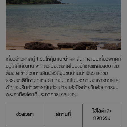
เที่ยวอ่าวตาลคู่ 1 วันให้คุ้ม แนะนำจัดเส้นทางแบบเที่ยวพิกัดที่
อยู่ใกล้เคียงกัน จากตัวเมืองตราดไปยังอำเภอแหลมงอบ เริ่ม
ต้นช่วงเช้าด้วยการสัมผัสวิถีชุมชนบ้านน้ำเชี่ยว และชม
ธรรมชาติที่หาดทรายดำ ก่อนแวะรับประทานอาหารทะเลและ
พักผ่อนริมอ่าวตาลคู่ในช่วงบ่าย แล้วปิดท้ายวันด้วยการชม
พระอาทิตย์ตกที่ประภาคารแหลมงอบ
ไฮไลต์และ
ช่วงเวลา
สถานที่
กิจกรรม