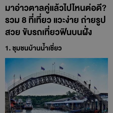
มาอ่าวตาลคู่แล้วไปไหนต่อดี?
รวม 8 ที่เที่ยว แวะง่าย ถ่ายรูป
สวย ขับรถเที่ยวฟินบนฝั่ง
1. ชุมชนบ้านน้ำเชี่ยว